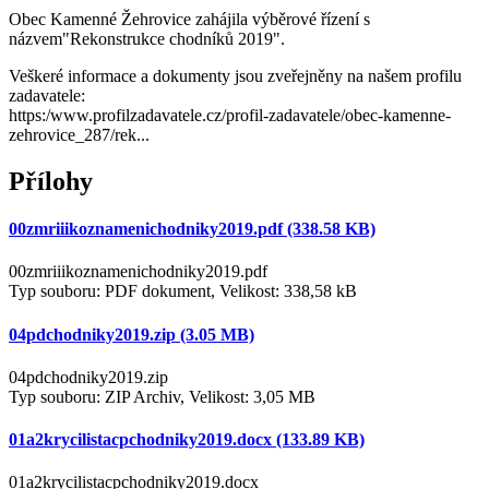
Obec Kamenné Žehrovice zahájila výběrové řízení s
názvem"Rekonstrukce chodníků 2019".
Veškeré informace a dokumenty jsou zveřejněny na našem profilu
zadavatele:
https:/www.profilzadavatele.cz/profil-zadavatele/obec-kamenne-
zehrovice_287/rek...
Přílohy
00zmriiikoznamenichodniky2019.pdf (338.58 KB)
00zmriiikoznamenichodniky2019.pdf
Typ souboru: PDF dokument, Velikost: 338,58 kB
04pdchodniky2019.zip (3.05 MB)
04pdchodniky2019.zip
Typ souboru: ZIP Archiv, Velikost: 3,05 MB
01a2krycilistacpchodniky2019.docx (133.89 KB)
01a2krycilistacpchodniky2019.docx