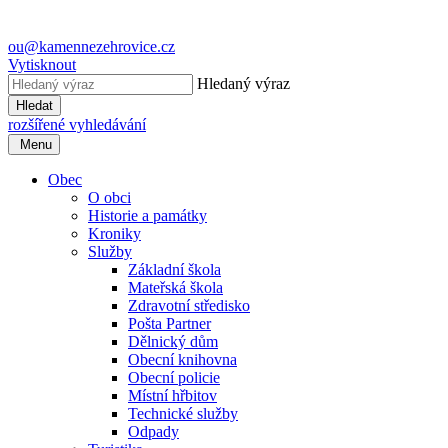
ou@kamennezehrovice.cz
Vytisknout
Hledaný výraz
Hledat
rozšířené vyhledávání
Menu
Obec
O obci
Historie a památky
Kroniky
Služby
Základní škola
Mateřská škola
Zdravotní středisko
Pošta Partner
Dělnický dům
Obecní knihovna
Obecní policie
Místní hřbitov
Technické služby
Odpady