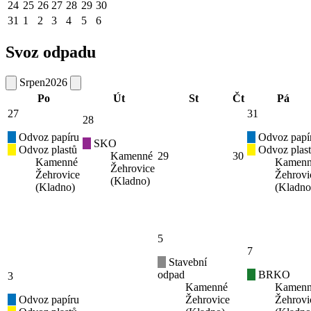
24
25
26
27
28
29
30
31
1
2
3
4
5
6
Svoz odpadu
Srpen
2026
Po
Út
St
Čt
Pá
27
31
28
Odvoz papíru
Odvoz papí
SKO
Odvoz plastů
Odvoz plas
Kamenné
29
30
Kamenné
Kamen
Žehrovice
Žehrovice
Žehrovi
(Kladno)
(Kladno)
(Kladno
5
7
Stavební
odpad
BRKO
3
Kamenné
Kamen
Odvoz papíru
Žehrovice
Žehrovi