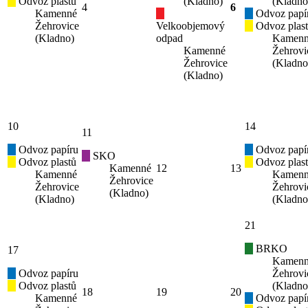
Odvoz plastů
(Kladno)
(Kladno
4
6
Kamenné
Odvoz papí
Žehrovice
Velkoobjemový
Odvoz plas
(Kladno)
odpad
Kamen
Kamenné
Žehrovi
Žehrovice
(Kladno
(Kladno)
10
14
11
Odvoz papíru
Odvoz papí
SKO
Odvoz plastů
Odvoz plas
Kamenné
12
13
Kamenné
Kamen
Žehrovice
Žehrovice
Žehrovi
(Kladno)
(Kladno)
(Kladno
21
BRKO
17
Kamen
Odvoz papíru
Žehrovi
Odvoz plastů
(Kladno
18
19
20
Kamenné
Odvoz papí