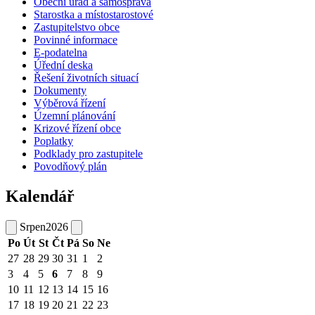
Obecní úřad a samospráva
Starostka a místostarostové
Zastupitelstvo obce
Povinné informace
E-podatelna
Úřední deska
Řešení životních situací
Dokumenty
Výběrová řízení
Územní plánování
Krizové řízení obce
Poplatky
Podklady pro zastupitele
Povodňový plán
Kalendář
Srpen
2026
Po
Út
St
Čt
Pá
So
Ne
27
28
29
30
31
1
2
3
4
5
6
7
8
9
10
11
12
13
14
15
16
17
18
19
20
21
22
23