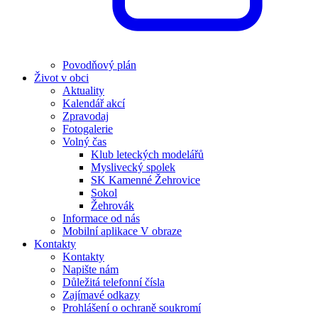
Povodňový plán
Život v obci
Aktuality
Kalendář akcí
Zpravodaj
Fotogalerie
Volný čas
Klub leteckých modelářů
Myslivecký spolek
SK Kamenné Žehrovice
Sokol
Žehrovák
Informace od nás
Mobilní aplikace V obraze
Kontakty
Kontakty
Napište nám
Důležitá telefonní čísla
Zajímavé odkazy
Prohlášení o ochraně soukromí