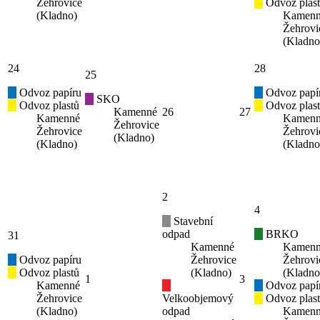
Žehrovice
Odvoz plas
(Kladno)
Kamen
Žehrovi
(Kladno
24
28
25
Odvoz papíru
Odvoz papí
SKO
Odvoz plastů
Odvoz plas
Kamenné
26
27
Kamenné
Kamen
Žehrovice
Žehrovice
Žehrovi
(Kladno)
(Kladno)
(Kladno
2
4
Stavební
odpad
BRKO
31
Kamenné
Kamen
Odvoz papíru
Žehrovice
Žehrovi
Odvoz plastů
(Kladno)
(Kladno
1
3
Kamenné
Odvoz papí
Žehrovice
Velkoobjemový
Odvoz plas
(Kladno)
odpad
Kamen