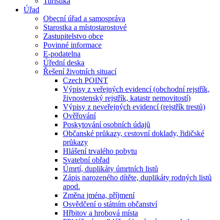
Turistika
Úřad
Obecní úřad a samospráva
Starostka a místostarostové
Zastupitelstvo obce
Povinné informace
E-podatelna
Úřední deska
Řešení životních situací
Czech POINT
Výpisy z veřejných evidencí (obchodní rejstřík,
živnostenský rejstřík, katastr nemovitostí)
Výpisy z neveřejných evidencí (rejstřík trestů)
Ověřování
Poskytování osobních údajů
Občanské průkazy, cestovní doklady, řidičské
průkazy
Hlášení trvalého pobytu
Svatební obřad
Úmrtí, duplikáty úmrtních listů
Zápis narozeného dítěte, duplikáty rodných listů
apod.
Změna jména, příjmení
Osvědčení o státním občanství
Hřbitov a hrobová místa