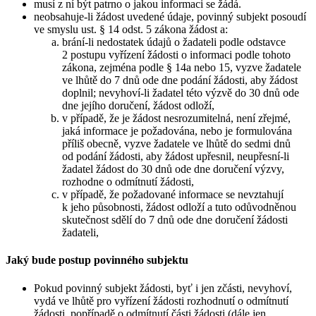
musí z ní být patrno o jakou informaci se žádá.
neobsahuje-li žádost uvedené údaje, povinný subjekt posoudí
ve smyslu ust. § 14 odst. 5 zákona žádost a:
brání-li nedostatek údajů o žadateli podle odstavce
2 postupu vyřízení žádosti o informaci podle tohoto
zákona, zejména podle § 14a nebo 15, vyzve žadatele
ve lhůtě do 7 dnů ode dne podání žádosti, aby žádost
doplnil; nevyhoví-li žadatel této výzvě do 30 dnů ode
dne jejího doručení, žádost odloží,
v případě, že je žádost nesrozumitelná, není zřejmé,
jaká informace je požadována, nebo je formulována
příliš obecně, vyzve žadatele ve lhůtě do sedmi dnů
od podání žádosti, aby žádost upřesnil, neupřesní-li
žadatel žádost do 30 dnů ode dne doručení výzvy,
rozhodne o odmítnutí žádosti,
v případě, že požadované informace se nevztahují
k jeho působnosti, žádost odloží a tuto odůvodněnou
skutečnost sdělí do 7 dnů ode dne doručení žádosti
žadateli,
Jaký bude postup povinného subjektu
Pokud povinný subjekt žádosti, byť i jen zčásti, nevyhoví,
vydá ve lhůtě pro vyřízení žádosti rozhodnutí o odmítnutí
žádosti, popřípadě o odmítnutí části žádosti (dále jen