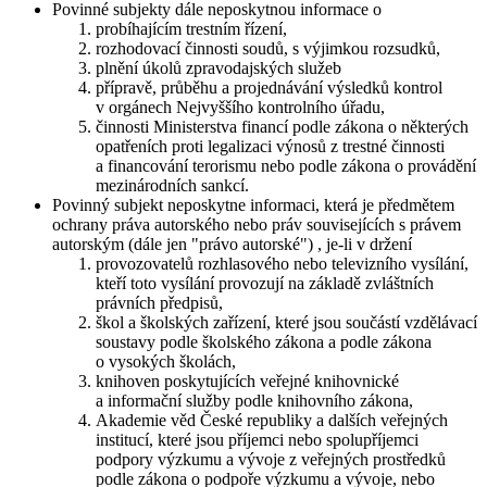
Povinné subjekty dále neposkytnou informace o
probíhajícím trestním řízení,
rozhodovací činnosti soudů, s výjimkou rozsudků,
plnění úkolů zpravodajských služeb
přípravě, průběhu a projednávání výsledků kontrol
v orgánech Nejvyššího kontrolního úřadu,
činnosti Ministerstva financí podle zákona o některých
opatřeních proti legalizaci výnosů z trestné činnosti
a financování terorismu nebo podle zákona o provádění
mezinárodních sankcí.
Povinný subjekt neposkytne informaci, která je předmětem
ochrany práva autorského nebo práv souvisejících s právem
autorským (dále jen "právo autorské") , je-li v držení
provozovatelů rozhlasového nebo televizního vysílání,
kteří toto vysílání provozují na základě zvláštních
právních předpisů,
škol a školských zařízení, které jsou součástí vzdělávací
soustavy podle školského zákona a podle zákona
o vysokých školách,
knihoven poskytujících veřejné knihovnické
a informační služby podle knihovního zákona,
Akademie věd České republiky a dalších veřejných
institucí, které jsou příjemci nebo spolupříjemci
podpory výzkumu a vývoje z veřejných prostředků
podle zákona o podpoře výzkumu a vývoje, nebo