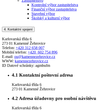
Zastupitelstvo
Kontrolní výbor zastupitelstva
Finanční výbor zastupitelstva
Stavební výbor
Školský a kulturní výbor
4.
Kontaktní spojení
Karlovarská třída 6
273 01 Kamenné Žehrovice
Telefon:
+420 312 658 007
Mobilní telefon:
+420 602 754 896
E-mail:
ou@kamennezehrovice.cz
WWW:
kamennezehrovice.cz
ID Datové schránky:
agmbufm
4.1
Kontaktní poštovní adresa
Karlovarská třída 6
273 01 Kamenné Žehrovice
4.2
Adresa úřadovny pro osobní návštěvu
Karlovarská třída 6