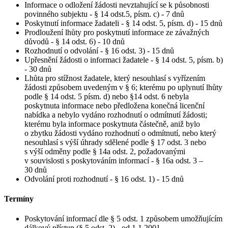
Informace o odložení žádosti nevztahující se k působnosti
povinného subjektu - § 14 odst.5, písm. c) - 7 dnů
Poskytnutí informace žadateli - § 14 odst. 5, písm. d) - 15 dnů
Prodloužení lhůty pro poskytnutí informace ze závažných
důvodů - § 14 odst. 6) - 10 dnů
Rozhodnutí o odvolání - § 16 odst. 3) - 15 dnů
Upřesnění žádosti o informaci žadatele - § 14 odst. 5, písm. b)
- 30 dnů
Lhůta pro stížnost žadatele, který nesouhlasí s vyřízením
žádosti způsobem uvedeným v § 6; kterému po uplynutí lhůty
podle § 14 odst. 5 písm. d) nebo §14 odst. 6 nebyla
poskytnuta informace nebo předložena konečná licenční
nabídka a nebylo vydáno rozhodnutí o odmítnutí žádosti;
kterému byla informace poskytnuta částečně, aniž bylo
o zbytku žádosti vydáno rozhodnutí o odmítnutí, nebo který
nesouhlasí s výší úhrady sdělené podle § 17 odst. 3 nebo
s výší odměny podle § 14a odst. 2, požadovanými
v souvislosti s poskytováním informací - § 16a odst. 3 –
30 dnů
Odvolání proti rozhodnutí - § 16 odst. 1) - 15 dnů
Termíny
Poskytování informací dle § 5 odst. 1 způsobem umožňujícím
dálkový přístup (§ 5 odst. 2) - od 1.1.2001