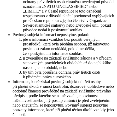
ochrany práv třetích osob chráněna uvedenými původci
označením „NATO UNCLASSIFIED“ nebo
„LIMITE“ a v České republice je toto označení
respektováno z důvodů plnění povinností vyplývajících
pro Českou republiku z jejího členství v Organizaci
Severoatlantické smlouvy nebo Evropské unii, pokud
původce nedal k poskytnutí souhlas.
Povinný subjekt informaci neposkytne, pokud:
jde o informaci vzniklou bez použití veřejných
prostředků, která byla předána osobou, jíž takovouto
povinnost zákon neukládá, pokud nesdělila,
že s poskytnutím informace souhlasí,
ji zveřejňuje na základě zvláštního zákona a v předem
stanovených pravidelných obdobích až do nejbližšího
následujícího období, nebo
by tím byla porušena ochrana práv třetích osob
k předmětu práva autorského.
Informace, které získal povinný subjekt od třetí osoby
při plnění úkolů v rámci kontrolní, dozorové, dohledové nebo
obdobné činnosti prováděné na základě zvláštního právního
předpisu, podle kterého se na ně vztahuje povinnost
mlčenlivosti anebo jiný postup chránící je před zveřejněním
nebo zneužitím, se neposkytují. Povinný subjekt poskytne
pouze ty informace, které při plnění těchto úkolů vznikly jeho
činností.