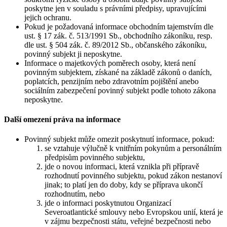
poskytne jen v souladu s právními předpisy, upravujícími
jejich ochranu.
Pokud je požadovaná informace obchodním tajemstvím dle
ust. § 17 zák. č. 513/1991 Sb., obchodního zákoníku, resp.
dle ust. § 504 zák. č. 89/2012 Sb., občanského zákoníku,
povinný subjekt ji neposkytne.
Informace o majetkových poměrech osoby, která není
povinným subjektem, získané na základě zákonů o daních,
poplatcích, penzijním nebo zdravotním pojištění anebo
sociálním zabezpečení povinný subjekt podle tohoto zákona
neposkytne.
Další omezení práva na informace
Povinný subjekt může omezit poskytnutí informace, pokud:
se vztahuje výlučně k vnitřním pokynům a personálním
předpisům povinného subjektu,
jde o novou informaci, která vznikla při přípravě
rozhodnutí povinného subjektu, pokud zákon nestanoví
jinak; to platí jen do doby, kdy se příprava ukončí
rozhodnutím, nebo
jde o informaci poskytnutou Organizací
Severoatlantické smlouvy nebo Evropskou unií, která je
v zájmu bezpečnosti státu, veřejné bezpečnosti nebo