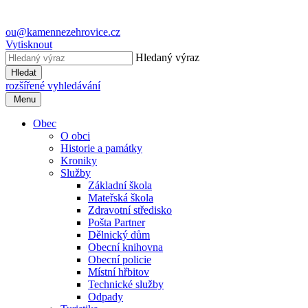
ou@kamennezehrovice.cz
Vytisknout
Hledaný výraz
Hledat
rozšířené vyhledávání
Menu
Obec
O obci
Historie a památky
Kroniky
Služby
Základní škola
Mateřská škola
Zdravotní středisko
Pošta Partner
Dělnický dům
Obecní knihovna
Obecní policie
Místní hřbitov
Technické služby
Odpady