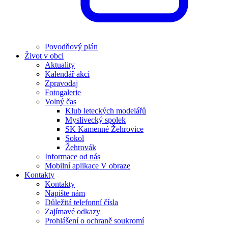
Povodňový plán
Život v obci
Aktuality
Kalendář akcí
Zpravodaj
Fotogalerie
Volný čas
Klub leteckých modelářů
Myslivecký spolek
SK Kamenné Žehrovice
Sokol
Žehrovák
Informace od nás
Mobilní aplikace V obraze
Kontakty
Kontakty
Napište nám
Důležitá telefonní čísla
Zajímavé odkazy
Prohlášení o ochraně soukromí