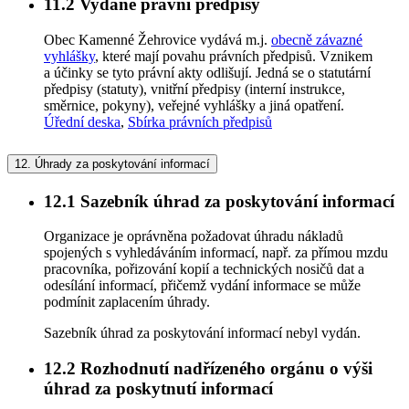
11.2
Vydané právní předpisy
Obec Kamenné Žehrovice vydává m.j.
obecně závazné
vyhlášky
, které mají povahu právních předpisů. Vznikem
a účinky se tyto právní akty odlišují. Jedná se o statutární
předpisy (statuty), vnitřní předpisy (interní instrukce,
směrnice, pokyny), veřejné vyhlášky a jiná opatření.
Úřední deska
,
Sbírka právních předpisů
12.
Úhrady za poskytování informací
12.1
Sazebník úhrad za poskytování informací
Organizace je oprávněna požadovat úhradu nákladů
spojených s vyhledáváním informací, např. za přímou mzdu
pracovníka, pořizování kopií a technických nosičů dat a
odesílání informací, přičemž vydání informace se může
podmínit zaplacením úhrady.
Sazebník úhrad za poskytování informací nebyl vydán.
12.2
Rozhodnutí nadřízeného orgánu o výši
úhrad za poskytnutí informací