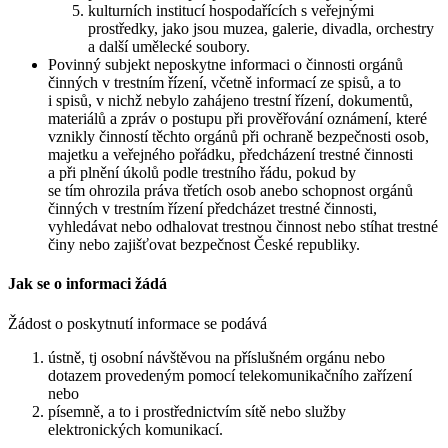
kulturních institucí hospodařících s veřejnými
prostředky, jako jsou muzea, galerie, divadla, orchestry
a další umělecké soubory.
Povinný subjekt neposkytne informaci o činnosti orgánů
činných v trestním řízení, včetně informací ze spisů, a to
i spisů, v nichž nebylo zahájeno trestní řízení, dokumentů,
materiálů a zpráv o postupu při prověřování oznámení, které
vznikly činností těchto orgánů při ochraně bezpečnosti osob,
majetku a veřejného pořádku, předcházení trestné činnosti
a při plnění úkolů podle trestního řádu, pokud by
se tím ohrozila práva třetích osob anebo schopnost orgánů
činných v trestním řízení předcházet trestné činnosti,
vyhledávat nebo odhalovat trestnou činnost nebo stíhat trestné
činy nebo zajišťovat bezpečnost České republiky.
Jak se o informaci žádá
Žádost o poskytnutí informace se podává
ústně, tj osobní návštěvou na příslušném orgánu nebo
dotazem provedeným pomocí telekomunikačního zařízení
nebo
písemně, a to i prostřednictvím sítě nebo služby
elektronických komunikací.