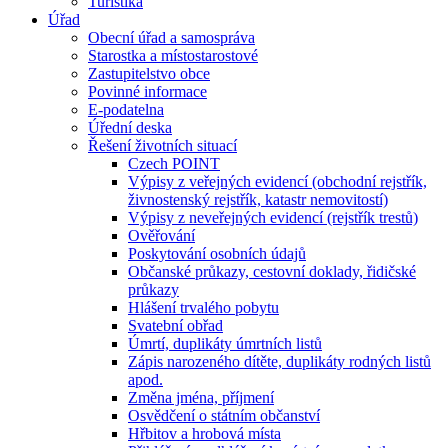
Turistika
Úřad
Obecní úřad a samospráva
Starostka a místostarostové
Zastupitelstvo obce
Povinné informace
E-podatelna
Úřední deska
Řešení životních situací
Czech POINT
Výpisy z veřejných evidencí (obchodní rejstřík,
živnostenský rejstřík, katastr nemovitostí)
Výpisy z neveřejných evidencí (rejstřík trestů)
Ověřování
Poskytování osobních údajů
Občanské průkazy, cestovní doklady, řidičské
průkazy
Hlášení trvalého pobytu
Svatební obřad
Úmrtí, duplikáty úmrtních listů
Zápis narozeného dítěte, duplikáty rodných listů
apod.
Změna jména, příjmení
Osvědčení o státním občanství
Hřbitov a hrobová místa