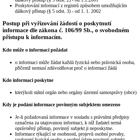
Poskytování informací z registrů způsobem umožňujícím
dálkový přístup (§ 5 odst. 3) - od 1. 1. 2002
Postup při vyřizování žádostí o poskytnutí
informace dle zákona č. 106/99 Sb., o svobodném
přístupu k informacím.
Kdo může o informaci požádat
o informaci může žádat každá fyzická nebo právnická osoba,
přičemž nemusí zdůvodňovat proč o informaci žádá
Kdo informaci poskytne
kterýkoli státní orgán nebo orgány územní samosprávy (obce)
Kdy je podání informace povinným subjektem omezeno
Je-li požadovaná informace v souladu s právními předpisy
označena za utajovanou informaci, k níž žadatel nemá
oprávněný přístup, povinný subjekt ji neposkytne.
Informace týkající se osobnosti, projevů osobní povahy,
soukromí fyzické osoby a osobní údaje povinný subjekt