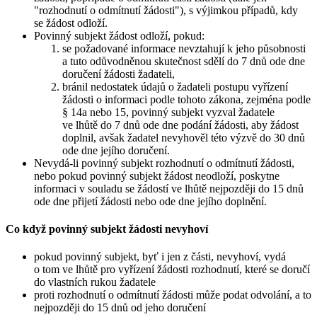
"rozhodnutí o odmítnutí žádosti"), s výjimkou případů, kdy
se žádost odloží.
Povinný subjekt žádost odloží, pokud:
se požadované informace nevztahují k jeho působnosti
a tuto odůvodněnou skutečnost sdělí do 7 dnů ode dne
doručení žádosti žadateli,
bránil nedostatek údajů o žadateli postupu vyřízení
žádosti o informaci podle tohoto zákona, zejména podle
§ 14a nebo 15, povinný subjekt vyzval žadatele
ve lhůtě do 7 dnů ode dne podání žádosti, aby žádost
doplnil, avšak žadatel nevyhověl této výzvě do 30 dnů
ode dne jejího doručení.
Nevydá-li povinný subjekt rozhodnutí o odmítnutí žádosti,
nebo pokud povinný subjekt žádost neodloží, poskytne
informaci v souladu se žádostí ve lhůtě nejpozději do 15 dnů
ode dne přijetí žádosti nebo ode dne jejího doplnění.
Co když povinný subjekt žádosti nevyhoví
pokud povinný subjekt, byť i jen z části, nevyhoví, vydá
o tom ve lhůtě pro vyřízení žádosti rozhodnutí, které se doručí
do vlastních rukou žadatele
proti rozhodnutí o odmítnutí žádosti může podat odvolání, a to
nejpozději do 15 dnů od jeho doručení