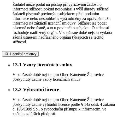
Žadatel může podat na postup při vyřizování žádosti o
informaci stížnost, pokud nesouhlasí s výší úhrady sdělené
žadateli písemně povinným subjektem před podáním
informace nebo nesouhlasí s výší odměny za oprávnění užít
informaci na základě licenční smlouvy. Stížnost lze podat
písemně nebo ústně, a to u povinného subjektu. O stížnosti
rozhoduje nadřízený orgán. V současné době nejsou vydána
žádná usnesení nadřízeného orgánu týkajících se těchto
stížností.
13.
Licenční smlouvy
13.1
Vzory licenčních smluv
V současné době nejsou pro Obec Kamenné Žehrovice
poskytnuty žádné vzory licenčních smluv.
13.2
Výhradní licence
V současné době nejsou pro Obec Kamenné Žehrovice
poskytnuty žádné výhradní licence podle § 14a odst. 4 zákona
č. 106/1999 Sb., o svobodném přístupu k informacím, ve
znění pozdějších předpisů.