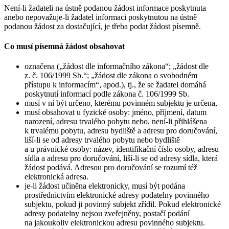
Není-li žadateli na ústně podanou žádost informace poskytnuta
anebo nepovažuje-li žadatel informaci poskytnutou na ústně
podanou žádost za dostačující, je třeba podat žádost písemně.
Co musí písemná žádost obsahovat
označena („žádost dle informačního zákona“; „žádost dle
z. č. 106/1999 Sb.“; „žádost dle zákona o svobodném
přístupu k informacím“, apod.), tj., že se žadatel domáhá
poskytnutí informací podle zákona č. 106/1999 Sb.
musí v ní být určeno, kterému povinném subjektu je určena,
musí obsahovat u fyzické osoby: jméno, příjmení, datum
narození, adresu trvalého pobytu nebo, není-li přihlášena
k trvalému pobytu, adresu bydliště a adresu pro doručování,
liší-li se od adresy trvalého pobytu nebo bydliště
a u právnické osoby: název, identifikační číslo osoby, adresu
sídla a adresu pro doručování, liší-li se od adresy sídla, která
žádost podává. Adresou pro doručování se rozumí též
elektronická adresa.
je-li žádost učiněna elektronicky, musí být podána
prostřednictvím elektronické adresy podatelny povinného
subjektu, pokud ji povinný subjekt zřídil. Pokud elektronické
adresy podatelny nejsou zveřejněny, postačí podání
na jakoukoliv elektronickou adresu povinného subjektu.