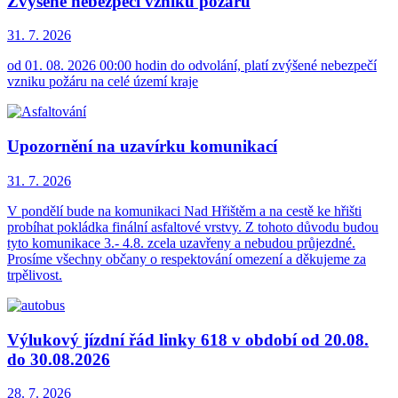
Zvýšené nebezpečí vzniku požáru
31. 7.
2026
od 01. 08. 2026 00:00 hodin do odvolání, platí zvýšené nebezpečí
vzniku požáru na celé území kraje
Upozornění na uzavírku komunikací
31. 7.
2026
V pondělí bude na komunikaci Nad Hřištěm a na cestě ke hřišti
probíhat pokládka finální asfaltové vrstvy. Z tohoto důvodu budou
tyto komunikace 3.- 4.8. zcela uzavřeny a nebudou průjezdné.
Prosíme všechny občany o respektování omezení a děkujeme za
trpělivost.
Výlukový jízdní řád linky 618 v období od 20.08.
do 30.08.2026
28. 7.
2026