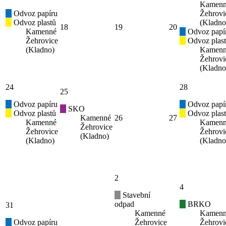
Kamen
Odvoz papíru
Žehrovi
Odvoz plastů
(Kladno
18
19
20
Kamenné
Odvoz papí
Žehrovice
Odvoz plas
(Kladno)
Kamen
Žehrovi
(Kladno
24
28
25
Odvoz papíru
Odvoz papí
SKO
Odvoz plastů
Odvoz plas
Kamenné
26
27
Kamenné
Kamen
Žehrovice
Žehrovice
Žehrovi
(Kladno)
(Kladno)
(Kladno
2
4
Stavební
odpad
BRKO
31
Kamenné
Kamen
Odvoz papíru
Žehrovice
Žehrovi