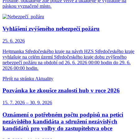
Prosíme, odkládejte zde pouze větve a ukládejte je výhradně na
páskou vyznačené místo.
Vyhlášení zvýšeného nebezpečí požáru
25. 6.
2026
Hejtmanka Středočeského kraje na návrh HZS Středočeského kraje
vyhlašuje na celém území Středočeského kraje dobu zvýšeného
nebezpečí požáru na období od 26. 6. 2026 00:00 hodin do 29. 6.
2026 00:00 hodin.
Přejít na stránku Aktuality
Pozvánka ke zkoušce znalosti hub v roce 2026
15. 7.
2026
–
30. 9.
2026
Oznámení o potřebném počtu podpisů na petici
nezávislého kandidáta a sdružení nezávislých
kandidátů pro volby do zastupitelstva obce