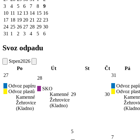
3
4
5
6
7
8
9
10
11
12
13
14
15
16
17
18
19
20
21
22
23
24
25
26
27
28
29
30
31
1
2
3
4
5
6
Svoz odpadu
Srpen
2026
Po
Út
St
Čt
Pá
27
31
28
Odvoz papíru
Odvoz papí
SKO
Odvoz plastů
Odvoz plas
Kamenné
29
30
Kamenné
Kamen
Žehrovice
Žehrovice
Žehrovi
(Kladno)
(Kladno)
(Kladno
5
7