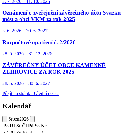
2. 7.
2026
–
11. 10.
2026
Oznámení o zveřejnění závěrečného účtu Svazku
měst a obcí VKM za rok 2025
3. 6.
2026
–
30. 6.
2027
Rozpočtové opatření č. 2/2026
28. 5.
2026
–
31. 12.
2026
ZÁVĚREČNÝ ÚČET OBCE KAMENNÉ
ŽEHROVICE ZA ROK 2025
28. 5.
2026
–
30. 6.
2027
Přejít na stránku Úřední deska
Kalendář
Srpen
2026
Po
Út
St
Čt
Pá
So
Ne
27
28
29
30
31
1
2