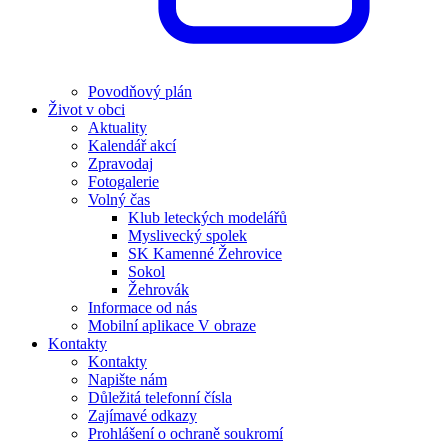
Povodňový plán
Život v obci
Aktuality
Kalendář akcí
Zpravodaj
Fotogalerie
Volný čas
Klub leteckých modelářů
Myslivecký spolek
SK Kamenné Žehrovice
Sokol
Žehrovák
Informace od nás
Mobilní aplikace V obraze
Kontakty
Kontakty
Napište nám
Důležitá telefonní čísla
Zajímavé odkazy
Prohlášení o ochraně soukromí