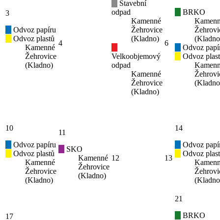
Stavební
odpad
BRKO
3
Kamenné
Kamen
Odvoz papíru
Žehrovice
Žehrovi
Odvoz plastů
(Kladno)
(Kladno
4
6
Kamenné
Odvoz papí
Žehrovice
Velkoobjemový
Odvoz plas
(Kladno)
odpad
Kamen
Kamenné
Žehrovi
Žehrovice
(Kladno
(Kladno)
10
14
11
Odvoz papíru
Odvoz papí
SKO
Odvoz plastů
Odvoz plas
Kamenné
12
13
Kamenné
Kamen
Žehrovice
Žehrovice
Žehrovi
(Kladno)
(Kladno)
(Kladno
21
BRKO
17