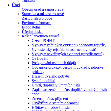
Turistika
Úřad
Obecní úřad a samospráva
Starostka a místostarostové
Zastupitelstvo obce
Povinné informace
E-podatelna
Úřední deska
Řešení životních situací
Czech POINT
Výpisy z veřejných evidencí (obchodní rejstřík,
živnostenský rejstřík, katastr nemovitostí)
Výpisy z neveřejných evidencí (rejstřík trestů)
Ověřování
Poskytování osobních údajů
Občanské průkazy, cestovní doklady, řidičské
průkazy
Hlášení trvalého pobytu
Svatební obřad
Úmrtí, duplikáty úmrtních listů
Zápis narozeného dítěte, duplikáty rodných listů
apod.
Změna jména, příjmení
Osvědčení o státním občanství
Hřbitov a hrobová místa