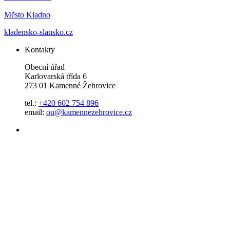
Město Kladno
kladensko-slansko.cz
Kontakty
Obecní úřad
Karlovarská třída 6
273 01 Kamenné Žehrovice
tel.:
+420 602 754 896
email:
ou@kamennezehrovice.cz