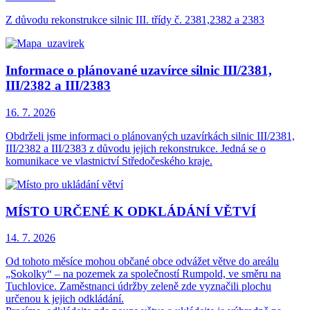
Z důvodu rekonstrukce silnic III. třídy č. 2381,2382 a 2383
Informace o plánované uzavírce silnic III/2381,
III/2382 a III/2383
16. 7.
2026
Obdrželi jsme informaci o plánovaných uzavírkách silnic III/2381,
III/2382 a III/2383 z důvodu jejich rekonstrukce. Jedná se o
komunikace ve vlastnictví Středočeského kraje.
MÍSTO URČENÉ K ODKLÁDÁNÍ VĚTVÍ
14. 7.
2026
Od tohoto měsíce mohou občané obce odvážet větve do areálu
„Sokolky“ – na pozemek za společností Rumpold, ve směru na
Tuchlovice. Zaměstnanci údržby zeleně zde vyznačili plochu
určenou k jejich odkládání.