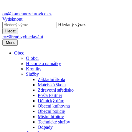
ou@kamennezehrovice.cz
Vytisknout
Hledaný výraz
Hledat
rozšířené vyhledávání
Menu
Obec
O obci
Historie a památky
Kroniky
Služby
Základní škola
Mateřská škola
Zdravotní středisko
Pošta Partner
Dělnický dům
Obecní knihovna
Obecní policie
Místní hřbitov
Technické služby
Odpady