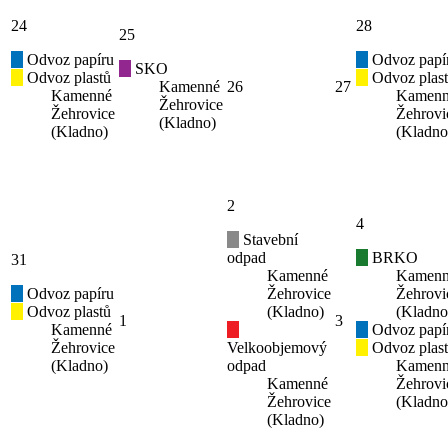
24
28
25
Odvoz papíru
Odvoz papí
SKO
Odvoz plastů
Odvoz plas
Kamenné
26
27
Kamenné
Kamen
Žehrovice
Žehrovice
Žehrovi
(Kladno)
(Kladno)
(Kladno
2
4
Stavební
odpad
BRKO
31
Kamenné
Kamen
Odvoz papíru
Žehrovice
Žehrovi
Odvoz plastů
(Kladno)
(Kladno
1
3
Kamenné
Odvoz papí
Žehrovice
Velkoobjemový
Odvoz plas
(Kladno)
odpad
Kamen
Kamenné
Žehrovi
Žehrovice
(Kladno
(Kladno)