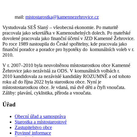
mail:
mistostarostka@kamennezehrovice.cz
Vystudovala SEŠ Slaný – všeobecná ekonomie. Po maturitě
pracovala jako sekretářka v Kamenouhelných dolech. Po mateřské
dovolené pracovala jako finanční účetní v JZD Kamenné Žehrovice.
Po roce 1989 nastoupila do České spořitelny, kde pracovala jako
finanční poradce a poradce pro hypotéky do komunálních voleb v r.
2010.
V r. 2007–2010 byla neuvolněnou místostarostkou obce Kamenné
Žehrovice jako nezávislá za ODS. V komunálních volbách r.
2010 kandidovala za nezávislé kandidáty ROZUMNĚ a od tohoto
roku až do října 2022 byla starostkou obce. Nyní je
místostostarostkou obce. Je vdaná, má dvě děti a čtyři vnoučata.
Záliby: plavání, cyklistika, příroda a vnoučata.
Úřad
Obecní úřad a samospráva
Starostka a místostarostové
Zastupitelstvo obce
Povinné informace