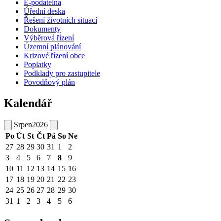
E-podatelna
Úřední deska
Řešení životních situací
Dokumenty
Výběrová řízení
Územní plánování
Krizové řízení obce
Poplatky
Podklady pro zastupitele
Povodňový plán
Kalendář
Srpen
2026
Po
Út
St
Čt
Pá
So
Ne
27
28
29
30
31
1
2
3
4
5
6
7
8
9
10
11
12
13
14
15
16
17
18
19
20
21
22
23
24
25
26
27
28
29
30
31
1
2
3
4
5
6