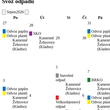
Svoz odpadu
Srpen
2026
Po
Út
St
Čt
Pá
27
31
28
Odvoz papíru
Odvoz papí
SKO
Odvoz plastů
Odvoz plas
Kamenné
29
30
Kamenné
Kamen
Žehrovice
Žehrovice
Žehrovi
(Kladno)
(Kladno)
(Kladno
5
7
Stavební
odpad
BRKO
3
Kamenné
Kamen
Odvoz papíru
Žehrovice
Žehrovi
Odvoz plastů
(Kladno)
(Kladno
4
6
Kamenné
Odvoz papí
Žehrovice
Velkoobjemový
Odvoz plas
(Kladno)
odpad
Kamen