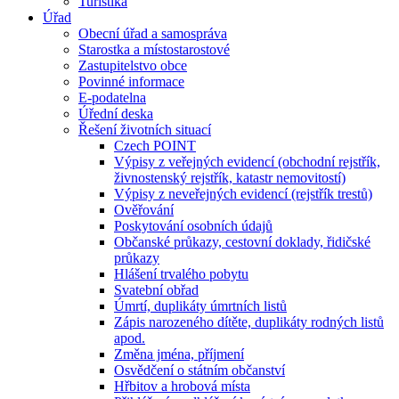
Turistika
Úřad
Obecní úřad a samospráva
Starostka a místostarostové
Zastupitelstvo obce
Povinné informace
E-podatelna
Úřední deska
Řešení životních situací
Czech POINT
Výpisy z veřejných evidencí (obchodní rejstřík,
živnostenský rejstřík, katastr nemovitostí)
Výpisy z neveřejných evidencí (rejstřík trestů)
Ověřování
Poskytování osobních údajů
Občanské průkazy, cestovní doklady, řidičské
průkazy
Hlášení trvalého pobytu
Svatební obřad
Úmrtí, duplikáty úmrtních listů
Zápis narozeného dítěte, duplikáty rodných listů
apod.
Změna jména, příjmení
Osvědčení o státním občanství
Hřbitov a hrobová místa