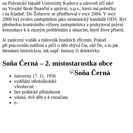
na Právnické fakultě Univerzity Karlovy a zároveň učí také
na Vysoké škole finanční a správní, o.p.s., která má pobočku
i na Kladně. Do Žehrovic se přistěhoval v roce 2004. V roce
2006 byl zvolen zastupitelem jako nestranický kandidát ODS. Byl
předsedou kontrolního výboru zastupitelstva a poskytoval právní
konzultace k k různým problémům a situacím, které život přinesl.
Je zanícený vodák a milovník hradních zřícenin. Pokud
při pracovním zatížení a péči o děti zbývá čas, rád čte, a to jak
literaturu historickou, tak např. fantasy či detektivky.
Soňa Černá – 2. místostarostka obce
narozena 17. 11. 1956
vzdělání středoškolské
všeobecné
bez politické příslušnosti
vdaná, dvě děti a 4 vnoučata
e-