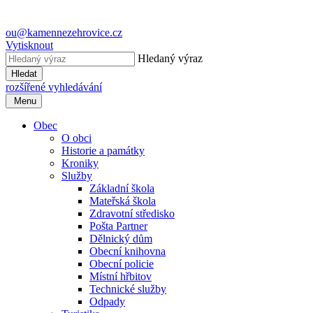
ou@kamennezehrovice.cz
Vytisknout
Hledaný výraz
Hledat
rozšířené vyhledávání
Menu
Obec
O obci
Historie a památky
Kroniky
Služby
Základní škola
Mateřská škola
Zdravotní středisko
Pošta Partner
Dělnický dům
Obecní knihovna
Obecní policie
Místní hřbitov
Technické služby
Odpady