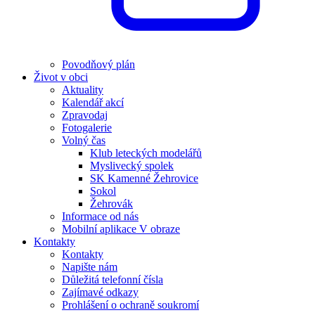
Povodňový plán
Život v obci
Aktuality
Kalendář akcí
Zpravodaj
Fotogalerie
Volný čas
Klub leteckých modelářů
Myslivecký spolek
SK Kamenné Žehrovice
Sokol
Žehrovák
Informace od nás
Mobilní aplikace V obraze
Kontakty
Kontakty
Napište nám
Důležitá telefonní čísla
Zajímavé odkazy
Prohlášení o ochraně soukromí