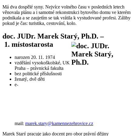
Má dva dospělé syny. Nejvíce volného času v posledních letech
věnovala plánu a i samotné rekonstrukci bytového domu ve kterém
podnikala a se zaujetím se tak vrátila k vystudované profesi. Záliby
pokud je čas: turistika, cestování, kolo.
doc. JUDr. Marek Starý, Ph.D. –
1. místostarosta
narozen 20. 11. 1974
vzdělání vysokoškolské, UK
Praha – právnická fakulta
bez politické příslušnosti
ženatý, dvě děti
e-
mail:
marek.stary@kamennezehrovice.cz
Marek Starý pracuje jako docent pro obor právní dějiny