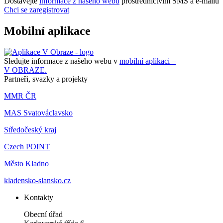
Dostávejte
informace z našeho webu
prostřednictvím SMS a e-mailů
Chci se zaregistrovat
Mobilní aplikace
Sledujte informace z našeho webu v
mobilní aplikaci –
V OBRAZE.
Partneři, svazky a projekty
MMR ČR
MAS Svatováclavsko
Středočeský kraj
Czech POINT
Město Kladno
kladensko-slansko.cz
Kontakty
Obecní úřad