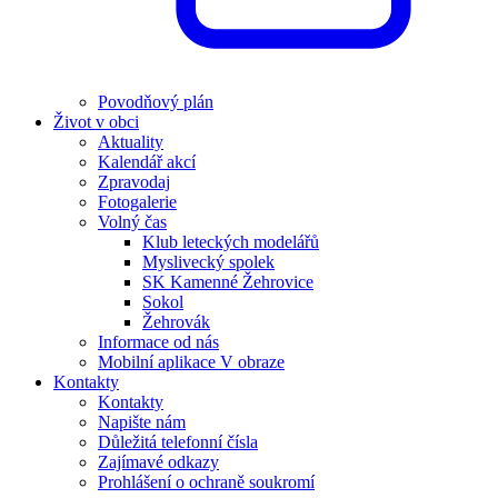
Povodňový plán
Život v obci
Aktuality
Kalendář akcí
Zpravodaj
Fotogalerie
Volný čas
Klub leteckých modelářů
Myslivecký spolek
SK Kamenné Žehrovice
Sokol
Žehrovák
Informace od nás
Mobilní aplikace V obraze
Kontakty
Kontakty
Napište nám
Důležitá telefonní čísla
Zajímavé odkazy
Prohlášení o ochraně soukromí