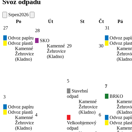
Svoz odpadu
Srpen
2026
Po
Út
St
Čt
Pá
27
31
28
Odvoz papíru
Odvoz papí
SKO
Odvoz plastů
Odvoz plas
Kamenné
29
30
Kamenné
Kamen
Žehrovice
Žehrovice
Žehrovi
(Kladno)
(Kladno)
(Kladno
5
7
Stavební
odpad
BRKO
3
Kamenné
Kamen
Odvoz papíru
Žehrovice
Žehrovi
Odvoz plastů
(Kladno)
(Kladno
4
6
Kamenné
Odvoz papí
Žehrovice
Velkoobjemový
Odvoz plas
(Kladno)
odpad
Kamen