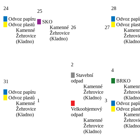
24
28
25
Odvoz papíru
Odvoz papí
SKO
Odvoz plastů
Odvoz plas
Kamenné
26
27
Kamenné
Kamen
Žehrovice
Žehrovice
Žehrovi
(Kladno)
(Kladno)
(Kladno
2
4
Stavební
odpad
BRKO
31
Kamenné
Kamen
Odvoz papíru
Žehrovice
Žehrovi
Odvoz plastů
(Kladno)
(Kladno
1
3
Kamenné
Odvoz papí
Žehrovice
Velkoobjemový
Odvoz plas
(Kladno)
odpad
Kamen
Kamenné
Žehrovi
Žehrovice
(Kladno
(Kladno)