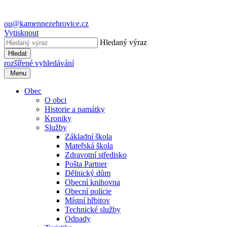
ou@kamennezehrovice.cz
Vytisknout
Hledaný výraz
Hledat
rozšířené vyhledávání
Menu
Obec
O obci
Historie a památky
Kroniky
Služby
Základní škola
Mateřská škola
Zdravotní středisko
Pošta Partner
Dělnický dům
Obecní knihovna
Obecní policie
Místní hřbitov
Technické služby
Odpady