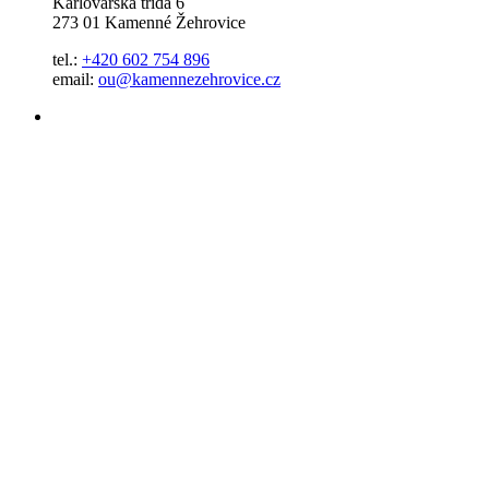
Karlovarská třída 6
273 01 Kamenné Žehrovice
tel.:
+420 602 754 896
email:
ou@kamennezehrovice.cz