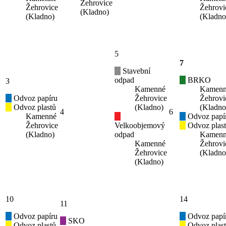
Žehrovice
Žehrovice
Žehrovi
(Kladno)
(Kladno)
(Kladno
5
7
Stavební
odpad
BRKO
3
Kamenné
Kamen
Odvoz papíru
Žehrovice
Žehrovi
Odvoz plastů
(Kladno)
(Kladno
4
6
Kamenné
Odvoz papí
Žehrovice
Velkoobjemový
Odvoz plas
(Kladno)
odpad
Kamen
Kamenné
Žehrovi
Žehrovice
(Kladno
(Kladno)
10
14
11
Odvoz papíru
Odvoz papí
SKO
Odvoz plastů
Odvoz plas