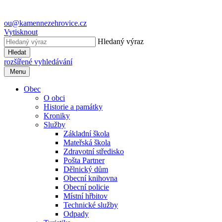
ou@kamennezehrovice.cz
Vytisknout
Hledaný výraz
Hledat
rozšířené vyhledávání
Menu
Obec
O obci
Historie a památky
Kroniky
Služby
Základní škola
Mateřská škola
Zdravotní středisko
Pošta Partner
Dělnický dům
Obecní knihovna
Obecní policie
Místní hřbitov
Technické služby
Odpady