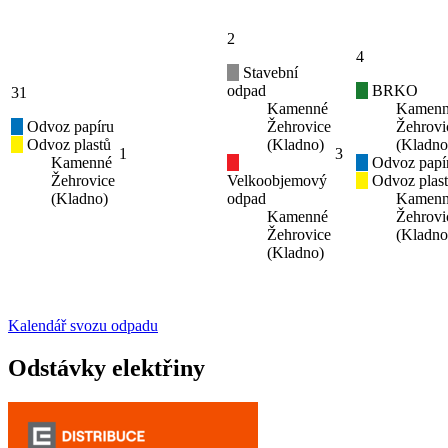
2
4
Stavební
odpad
BRKO
31
Kamenné
Kamen
Odvoz papíru
Žehrovice
Žehrovi
Odvoz plastů
(Kladno)
(Kladno
1
3
Kamenné
Odvoz papí
Žehrovice
Velkoobjemový
Odvoz plas
(Kladno)
odpad
Kamen
Kamenné
Žehrovi
Žehrovice
(Kladno
(Kladno)
Kalendář svozu odpadu
Odstávky elektřiny