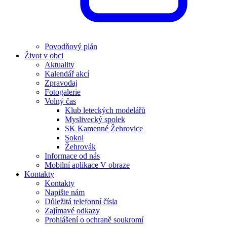
Povodňový plán
Život v obci
Aktuality
Kalendář akcí
Zpravodaj
Fotogalerie
Volný čas
Klub leteckých modelářů
Myslivecký spolek
SK Kamenné Žehrovice
Sokol
Žehrovák
Informace od nás
Mobilní aplikace V obraze
Kontakty
Kontakty
Napište nám
Důležitá telefonní čísla
Zajímavé odkazy
Prohlášení o ochraně soukromí