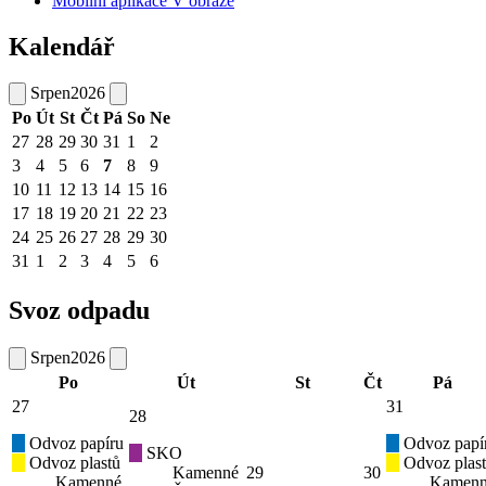
Mobilní aplikace V obraze
Kalendář
Srpen
2026
Po
Út
St
Čt
Pá
So
Ne
27
28
29
30
31
1
2
3
4
5
6
7
8
9
10
11
12
13
14
15
16
17
18
19
20
21
22
23
24
25
26
27
28
29
30
31
1
2
3
4
5
6
Svoz odpadu
Srpen
2026
Po
Út
St
Čt
Pá
27
31
28
Odvoz papíru
Odvoz papí
SKO
Odvoz plastů
Odvoz plas
Kamenné
29
30
Kamenné
Kamen