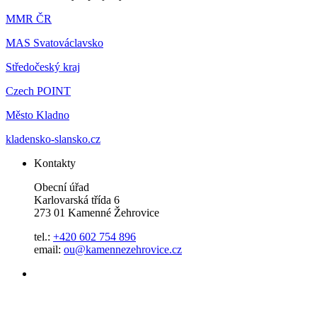
MMR ČR
MAS Svatováclavsko
Středočeský kraj
Czech POINT
Město Kladno
kladensko-slansko.cz
Kontakty
Obecní úřad
Karlovarská třída 6
273 01 Kamenné Žehrovice
tel.:
+420 602 754 896
email:
ou@kamennezehrovice.cz