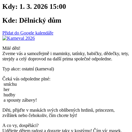
Kdy:
1. 3. 2026 15:00
Kde:
Dělnický dům
Přidat do Google kalendáře
Milé děti!
Zveme vás a samozřejmě i maminky, tatínky, babičky, dědečky, tety,
strejdy a celý doprovod na další prima společné odpoledne.
Typ akce: ostatní (karneval)
Čeká vás odpoledne plné:
smíchu
her
hudby
a spousty zábavy!
Děti, přijďte v maskách svých oblíbených hrdinů, princezen,
zvířátek nebo čehokoliv, čím chcete být!
A co vy, dospěláci?
Udělejte dětem radost a dorazte taky v kostýmu! Čím víc masek,