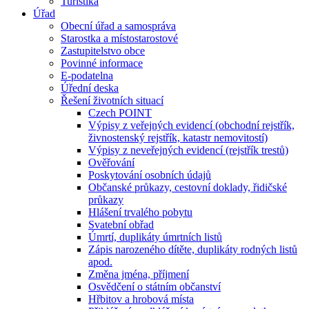
Turistika
Úřad
Obecní úřad a samospráva
Starostka a místostarostové
Zastupitelstvo obce
Povinné informace
E-podatelna
Úřední deska
Řešení životních situací
Czech POINT
Výpisy z veřejných evidencí (obchodní rejstřík,
živnostenský rejstřík, katastr nemovitostí)
Výpisy z neveřejných evidencí (rejstřík trestů)
Ověřování
Poskytování osobních údajů
Občanské průkazy, cestovní doklady, řidičské
průkazy
Hlášení trvalého pobytu
Svatební obřad
Úmrtí, duplikáty úmrtních listů
Zápis narozeného dítěte, duplikáty rodných listů
apod.
Změna jména, příjmení
Osvědčení o státním občanství
Hřbitov a hrobová místa