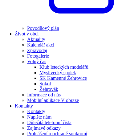
Povodňový plán
Život v obci
Aktuality
Kalendář akcí
Zpravodaj
Fotogalerie
Volný čas
Klub leteckých modelářů
Myslivecký spolek
SK Kamenné Žehrovice
Sokol
Žehrovák
Informace od nás
Mobilní aplikace V obraze
Kontakty
Kontakty
Napište nám
Důležitá telefonní čísla
Zajímavé odkazy
Prohlášení o ochraně soukromí