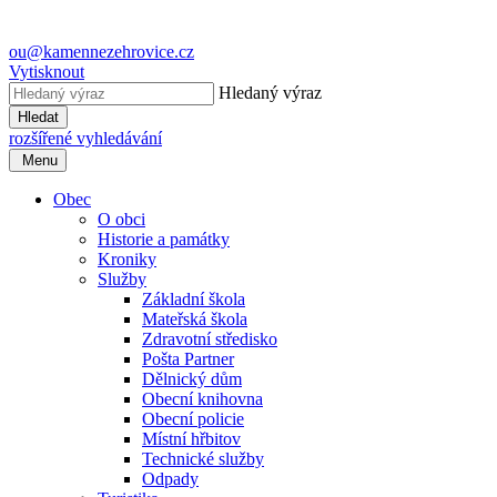
ou@kamennezehrovice.cz
Vytisknout
Hledaný výraz
Hledat
rozšířené vyhledávání
Menu
Obec
O obci
Historie a památky
Kroniky
Služby
Základní škola
Mateřská škola
Zdravotní středisko
Pošta Partner
Dělnický dům
Obecní knihovna
Obecní policie
Místní hřbitov
Technické služby
Odpady