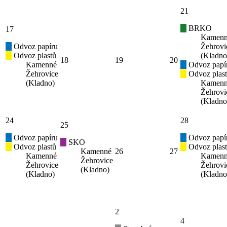
21
BRKO
17
Kamen
Odvoz papíru
Žehrovi
Odvoz plastů
(Kladno
18
19
20
Kamenné
Odvoz papí
Žehrovice
Odvoz plas
(Kladno)
Kamen
Žehrovi
(Kladno
24
28
25
Odvoz papíru
Odvoz papí
SKO
Odvoz plastů
Odvoz plas
Kamenné
26
27
Kamenné
Kamen
Žehrovice
Žehrovice
Žehrovi
(Kladno)
(Kladno)
(Kladno
2
4