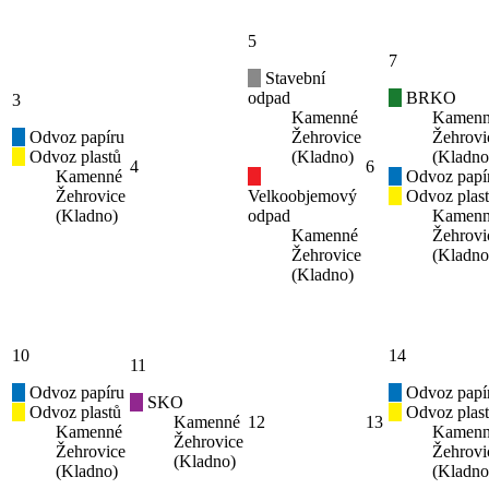
5
7
Stavební
odpad
BRKO
3
Kamenné
Kamen
Odvoz papíru
Žehrovice
Žehrovi
Odvoz plastů
(Kladno)
(Kladno
4
6
Kamenné
Odvoz papí
Žehrovice
Velkoobjemový
Odvoz plas
(Kladno)
odpad
Kamen
Kamenné
Žehrovi
Žehrovice
(Kladno
(Kladno)
10
14
11
Odvoz papíru
Odvoz papí
SKO
Odvoz plastů
Odvoz plas
Kamenné
12
13
Kamenné
Kamen
Žehrovice
Žehrovice
Žehrovi
(Kladno)
(Kladno)
(Kladno