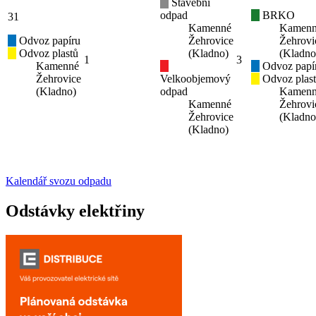
Stavební
odpad
BRKO
31
Kamenné
Kamen
Odvoz papíru
Žehrovice
Žehrovi
Odvoz plastů
(Kladno)
(Kladno
1
3
Kamenné
Odvoz papí
Žehrovice
Velkoobjemový
Odvoz plas
(Kladno)
odpad
Kamen
Kamenné
Žehrovi
Žehrovice
(Kladno
(Kladno)
Kalendář svozu odpadu
Odstávky elektřiny