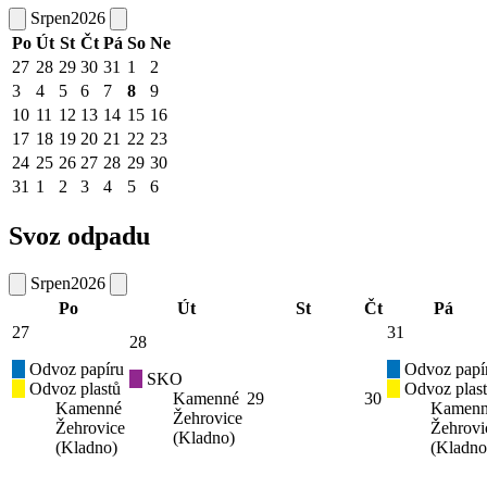
Srpen
2026
Po
Út
St
Čt
Pá
So
Ne
27
28
29
30
31
1
2
3
4
5
6
7
8
9
10
11
12
13
14
15
16
17
18
19
20
21
22
23
24
25
26
27
28
29
30
31
1
2
3
4
5
6
Svoz odpadu
Srpen
2026
Po
Út
St
Čt
Pá
27
31
28
Odvoz papíru
Odvoz papí
SKO
Odvoz plastů
Odvoz plas
Kamenné
29
30
Kamenné
Kamen
Žehrovice
Žehrovice
Žehrovi
(Kladno)
(Kladno)
(Kladno