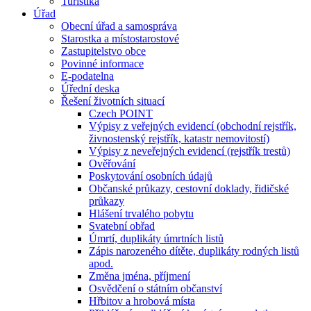
Turistika
Úřad
Obecní úřad a samospráva
Starostka a místostarostové
Zastupitelstvo obce
Povinné informace
E-podatelna
Úřední deska
Řešení životních situací
Czech POINT
Výpisy z veřejných evidencí (obchodní rejstřík,
živnostenský rejstřík, katastr nemovitostí)
Výpisy z neveřejných evidencí (rejstřík trestů)
Ověřování
Poskytování osobních údajů
Občanské průkazy, cestovní doklady, řidičské
průkazy
Hlášení trvalého pobytu
Svatební obřad
Úmrtí, duplikáty úmrtních listů
Zápis narozeného dítěte, duplikáty rodných listů
apod.
Změna jména, příjmení
Osvědčení o státním občanství
Hřbitov a hrobová místa