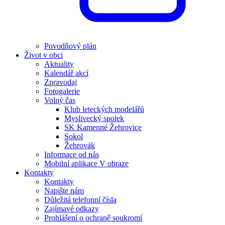
Povodňový plán
Život v obci
Aktuality
Kalendář akcí
Zpravodaj
Fotogalerie
Volný čas
Klub leteckých modelářů
Myslivecký spolek
SK Kamenné Žehrovice
Sokol
Žehrovák
Informace od nás
Mobilní aplikace V obraze
Kontakty
Kontakty
Napište nám
Důležitá telefonní čísla
Zajímavé odkazy
Prohlášení o ochraně soukromí