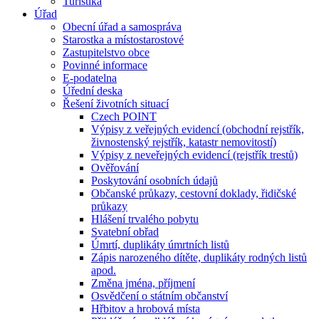
Turistika
Úřad
Obecní úřad a samospráva
Starostka a místostarostové
Zastupitelstvo obce
Povinné informace
E-podatelna
Úřední deska
Řešení životních situací
Czech POINT
Výpisy z veřejných evidencí (obchodní rejstřík,
živnostenský rejstřík, katastr nemovitostí)
Výpisy z neveřejných evidencí (rejstřík trestů)
Ověřování
Poskytování osobních údajů
Občanské průkazy, cestovní doklady, řidičské
průkazy
Hlášení trvalého pobytu
Svatební obřad
Úmrtí, duplikáty úmrtních listů
Zápis narozeného dítěte, duplikáty rodných listů
apod.
Změna jména, příjmení
Osvědčení o státním občanství
Hřbitov a hrobová místa