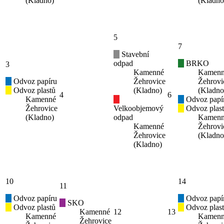
(Kladno)
(Kladno
5
7
Stavební
odpad
BRKO
3
Kamenné
Kamen
Odvoz papíru
Žehrovice
Žehrovi
Odvoz plastů
(Kladno)
(Kladno
4
6
Kamenné
Odvoz papí
Žehrovice
Velkoobjemový
Odvoz plas
(Kladno)
odpad
Kamen
Kamenné
Žehrovi
Žehrovice
(Kladno
(Kladno)
10
14
11
Odvoz papíru
Odvoz papí
SKO
Odvoz plastů
Odvoz plas
Kamenné
12
13
Kamenné
Kamen
Žehrovice