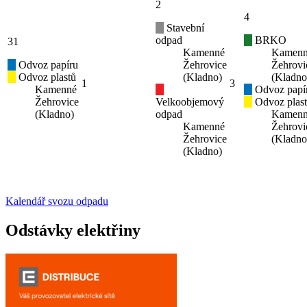
2
4
Stavební
odpad
BRKO
31
Kamenné
Kamen
Odvoz papíru
Žehrovice
Žehrovi
Odvoz plastů
(Kladno)
(Kladno
1
3
Kamenné
Odvoz papí
Žehrovice
Velkoobjemový
Odvoz plas
(Kladno)
odpad
Kamen
Kamenné
Žehrovi
Žehrovice
(Kladno
(Kladno)
Kalendář svozu odpadu
Odstávky elektřiny