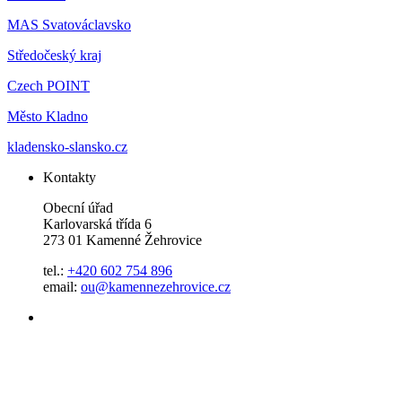
MAS Svatováclavsko
Středočeský kraj
Czech POINT
Město Kladno
kladensko-slansko.cz
Kontakty
Obecní úřad
Karlovarská třída 6
273 01 Kamenné Žehrovice
tel.:
+420 602 754 896
email:
ou@kamennezehrovice.cz