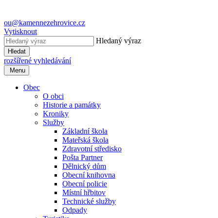
ou@kamennezehrovice.cz
Vytisknout
Hledaný výraz
Hledat
rozšířené vyhledávání
Menu
Obec
O obci
Historie a památky
Kroniky
Služby
Základní škola
Mateřská škola
Zdravotní středisko
Pošta Partner
Dělnický dům
Obecní knihovna
Obecní policie
Místní hřbitov
Technické služby
Odpady