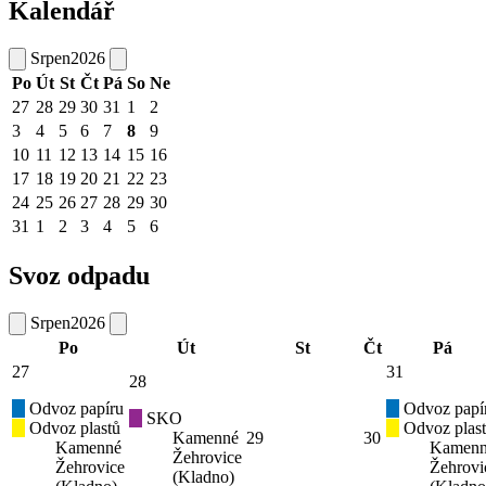
Kalendář
Srpen
2026
Po
Út
St
Čt
Pá
So
Ne
27
28
29
30
31
1
2
3
4
5
6
7
8
9
10
11
12
13
14
15
16
17
18
19
20
21
22
23
24
25
26
27
28
29
30
31
1
2
3
4
5
6
Svoz odpadu
Srpen
2026
Po
Út
St
Čt
Pá
27
31
28
Odvoz papíru
Odvoz papí
SKO
Odvoz plastů
Odvoz plas
Kamenné
29
30
Kamenné
Kamen
Žehrovice
Žehrovice
Žehrovi
(Kladno)