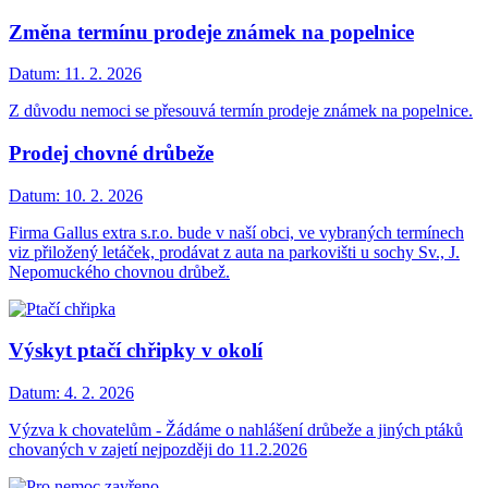
Změna termínu prodeje známek na popelnice
Datum:
11. 2. 2026
Z důvodu nemoci se přesouvá termín prodeje známek na popelnice.
Prodej chovné drůbeže
Datum:
10. 2. 2026
Firma Gallus extra s.r.o. bude v naší obci, ve vybraných termínech
viz přiložený letáček, prodávat z auta na parkovišti u sochy Sv., J.
Nepomuckého chovnou drůbež.
Výskyt ptačí chřipky v okolí
Datum:
4. 2. 2026
Výzva k chovatelům - Žádáme o nahlášení drůbeže a jiných ptáků
chovaných v zajetí nejpozději do 11.2.2026