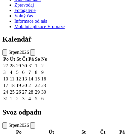
Zpravodaj
Fotogalerie
Volný čas
Informace od nás
Mobilní aplikace V obraze
Kalendář
Srpen
2026
Po
Út
St
Čt
Pá
So
Ne
27
28
29
30
31
1
2
3
4
5
6
7
8
9
10
11
12
13
14
15
16
17
18
19
20
21
22
23
24
25
26
27
28
29
30
31
1
2
3
4
5
6
Svoz odpadu
Srpen
2026
Po
Út
St
Čt
Pá