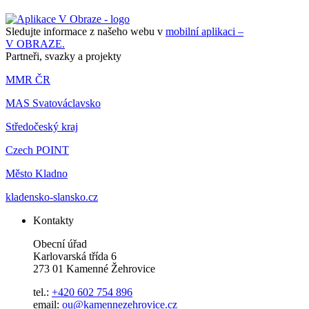
Sledujte informace z našeho webu v
mobilní aplikaci –
V OBRAZE.
Partneři, svazky a projekty
MMR ČR
MAS Svatováclavsko
Středočeský kraj
Czech POINT
Město Kladno
kladensko-slansko.cz
Kontakty
Obecní úřad
Karlovarská třída 6
273 01 Kamenné Žehrovice
tel.:
+420 602 754 896
email:
ou@kamennezehrovice.cz