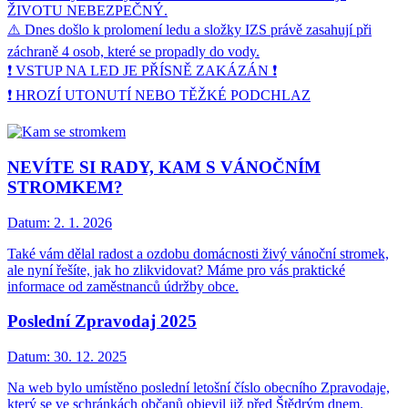
ŽIVOTU NEBEZPEČNÝ.
⚠️ Dnes došlo k prolomení ledu a složky IZS právě zasahují při
záchraně 4 osob, které se propadly do vody.
❗ VSTUP NA LED JE PŘÍSNĚ ZAKÁZÁN ❗
❗ HROZÍ UTONUTÍ NEBO TĚŽKÉ PODCHLAZ
NEVÍTE SI RADY, KAM S VÁNOČNÍM
STROMKEM?
Datum:
2. 1. 2026
Také vám dělal radost a ozdobu domácnosti živý vánoční stromek,
ale nyní řešíte, jak ho zlikvidovat? Máme pro vás praktické
informace od zaměstnanců údržby obce.
Poslední Zpravodaj 2025
Datum:
30. 12. 2025
Na web bylo umístěno poslední letošní číslo obecního Zpravodaje,
který se ve schránkách občanů objevil již před Štědrým dnem.