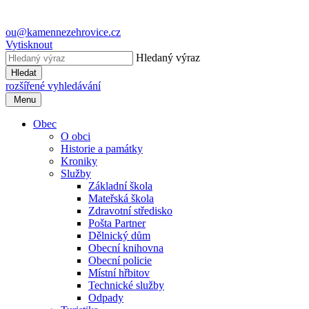
ou@kamennezehrovice.cz
Vytisknout
Hledaný výraz
Hledat
rozšířené vyhledávání
Menu
Obec
O obci
Historie a památky
Kroniky
Služby
Základní škola
Mateřská škola
Zdravotní středisko
Pošta Partner
Dělnický dům
Obecní knihovna
Obecní policie
Místní hřbitov
Technické služby
Odpady