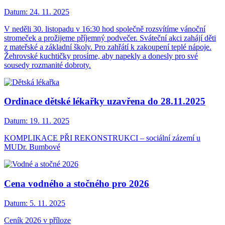
Datum:
24. 11. 2025
V neděli 30. listopadu v 16:30 hod společně rozsvítíme vánoční
stromeček a prožijeme příjemný podvečer. Sváteční akci zahájí děti
z mateřské a základní školy. Pro zahřátí k zakoupení teplé nápoje.
Žehrovské kuchtičky prosíme, aby napekly a donesly pro své
sousedy rozmanité dobroty.
Ordinace dětské lékařky uzavřena do 28.11.2025
Datum:
19. 11. 2025
KOMPLIKACE PŘI REKONSTRUKCI – sociální zázemí u
MUDr. Bumbové
Cena vodného a stočného pro 2026
Datum:
5. 11. 2025
Ceník 2026 v příloze