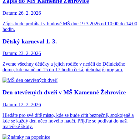
Zápis do MŠ Kamenné Žehrovice
Datum:
26. 2. 2026
Zápis bude probíhat v budově MŠ dne 19.3.2026 od 10:00 do 14:00
hodin.
Dětský karneval 1. 3.
Datum:
23. 2. 2026
Zveme všechny dětičky a jejich rodiče v neděli do Dělnického
domu, kde na ně od 15 do 17 hodin čeká přebohatý program.
Den otevřených dveří v MŠ Kamenné Žehrovice
Datum:
12. 2. 2026
Hledáte pro své dítě místo, kde se bude cítit bezpečně, spokojeně a
kde se každý den něco nového naučí. Přijďte se podívat do naší
mateřské školy.