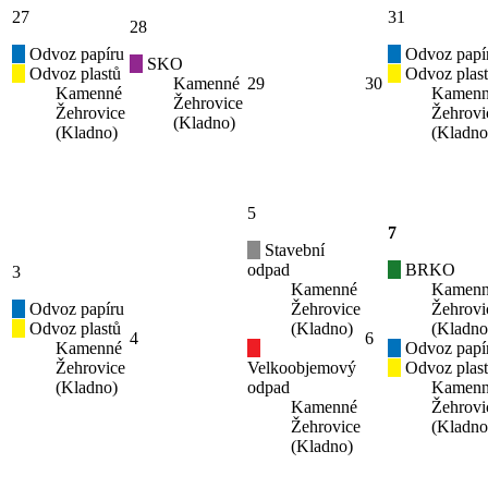
27
31
28
Odvoz papíru
Odvoz papí
SKO
Odvoz plastů
Odvoz plas
Kamenné
29
30
Kamenné
Kamen
Žehrovice
Žehrovice
Žehrovi
(Kladno)
(Kladno)
(Kladno
5
7
Stavební
odpad
BRKO
3
Kamenné
Kamen
Odvoz papíru
Žehrovice
Žehrovi
Odvoz plastů
(Kladno)
(Kladno
4
6
Kamenné
Odvoz papí
Žehrovice
Velkoobjemový
Odvoz plas
(Kladno)
odpad
Kamen
Kamenné
Žehrovi
Žehrovice
(Kladno
(Kladno)