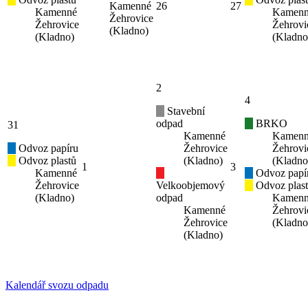
Kamenné
26
27
Kamenné
Kamen
Žehrovice
Žehrovice
Žehrovi
(Kladno)
(Kladno)
(Kladno
2
4
Stavební
odpad
BRKO
31
Kamenné
Kamen
Odvoz papíru
Žehrovice
Žehrovi
Odvoz plastů
(Kladno)
(Kladno
1
3
Kamenné
Odvoz papí
Žehrovice
Velkoobjemový
Odvoz plas
(Kladno)
odpad
Kamen
Kamenné
Žehrovi
Žehrovice
(Kladno
(Kladno)
Kalendář svozu odpadu