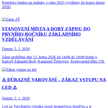
Popelnice budou na známky z roku 2025 vyváženy do konce února
2026!
STANOVENÍ MÍSTA A DOBY ZÁPISU DO
PRVNÍHO ROČNÍKU ZÁKLADNÍHO
VZDĚLÁVÁNÍ
Datum:
5. 1. 2026
Zápis proběhne dne 15. ledna 2026 od 14:00 do 18:00 hodin v
budově Základní školy Kamenné Žehrovice, Karlovarská třída 150.
⚠️ DŮRAZNÉ VAROVÁNÍ – ZÁKAZ VSTUPU NA
LED ⚠️
Datum:
5. 1. 2026
Led na Turyňském rybníku nemá dostatečnou tloušťku a je