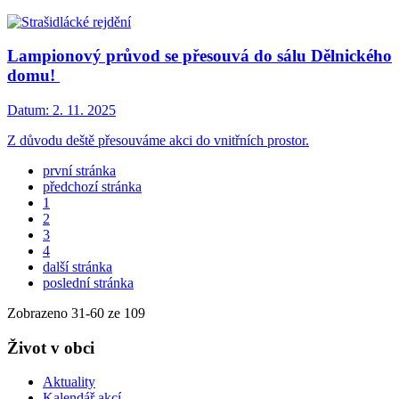
Lampionový průvod se přesouvá do sálu Dělnického
domu!
Datum:
2. 11. 2025
Z důvodu deště přesouváme akci do vnitřních prostor.
první stránka
předchozí stránka
1
2
3
4
další stránka
poslední stránka
Zobrazeno
31
-
60
ze 109
Život v obci
Aktuality
Kalendář akcí