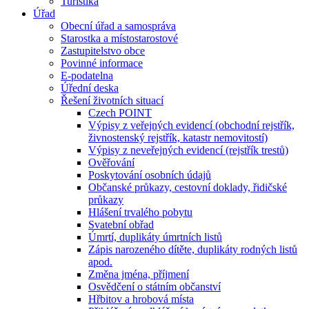
Turistika
Úřad
Obecní úřad a samospráva
Starostka a místostarostové
Zastupitelstvo obce
Povinné informace
E-podatelna
Úřední deska
Řešení životních situací
Czech POINT
Výpisy z veřejných evidencí (obchodní rejstřík,
živnostenský rejstřík, katastr nemovitostí)
Výpisy z neveřejných evidencí (rejstřík trestů)
Ověřování
Poskytování osobních údajů
Občanské průkazy, cestovní doklady, řidičské
průkazy
Hlášení trvalého pobytu
Svatební obřad
Úmrtí, duplikáty úmrtních listů
Zápis narozeného dítěte, duplikáty rodných listů
apod.
Změna jména, příjmení
Osvědčení o státním občanství
Hřbitov a hrobová místa