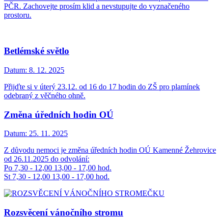
PČR. Zachovejte prosím klid a nevstupujte do vyznačeného
prostoru.
Betlémské světlo
Datum:
8. 12. 2025
Přijďte si v úterý 23.12. od 16 do 17 hodin do ZŠ pro plamínek
odebraný z věčného ohně.
Změna úředních hodin OÚ
Datum:
25. 11. 2025
Z důvodu nemoci je změna úředních hodin OÚ Kamenné Žehrovice
od 26.11.2025 do odvolání:
Po 7,30 - 12,00 13,00 - 17,00 hod.
St 7,30 - 12,00 13,00 - 17,00 hod.
Rozsvěcení vánočního stromu