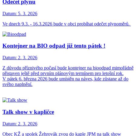
Odečet plynu
Datum:
5. 3. 2026
Ve dnech 9.3. - 16.3.2026 bude v obci probíhat odečet plynoměrů.
Kontejner na BIO odpad již tento pátek !
Datum:
2. 3. 2026
Z důvodu příznivého počasí bude kontejner na bioodpad mimořádně
přistaven ještě před prvním plánovým termínem pro letošní rok.
V pátek 6. března 2026 bude umístěn na náves, kde zůstane až do
svého naplnění.
Talk show v kapličce
Datum:
2. 3. 2026
Obec KŽ a spolek Žehrovák zvou do kaple JPM na talk show