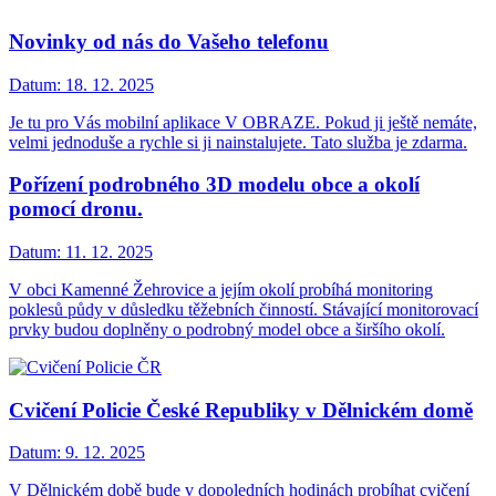
Novinky od nás do Vašeho telefonu
Datum:
18. 12. 2025
Je tu pro Vás mobilní aplikace V OBRAZE. Pokud ji ještě nemáte,
velmi jednoduše a rychle si ji nainstalujete. Tato služba je zdarma.
Pořízení podrobného 3D modelu obce a okolí
pomocí dronu.
Datum:
11. 12. 2025
V obci Kamenné Žehrovice a jejím okolí probíhá monitoring
poklesů půdy v důsledku těžebních činností. Stávající monitorovací
prvky budou doplněny o podrobný model obce a širšího okolí.
Cvičení Policie České Republiky v Dělnickém domě
Datum:
9. 12. 2025
V Dělnickém době bude v dopoledních hodinách probíhat cvičení