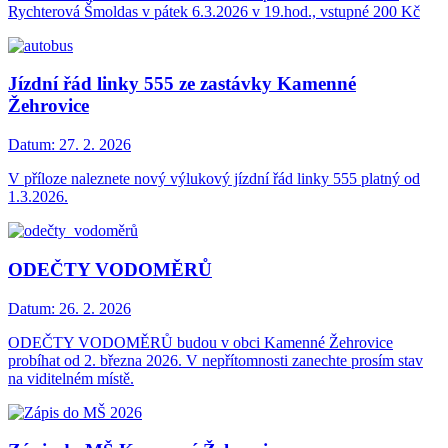
Rychterová Šmoldas v pátek 6.3.2026 v 19.hod., vstupné 200 Kč
Jízdní řád linky 555 ze zastávky Kamenné
Žehrovice
Datum:
27. 2. 2026
V příloze naleznete nový výlukový jízdní řád linky 555 platný od
1.3.2026.
ODEČTY VODOMĚRŮ
Datum:
26. 2. 2026
ODEČTY VODOMĚRŮ budou v obci Kamenné Žehrovice
probíhat od 2. března 2026. V nepřítomnosti zanechte prosím stav
na viditelném místě.