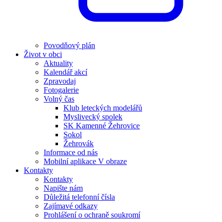
Povodňový plán
Život v obci
Aktuality
Kalendář akcí
Zpravodaj
Fotogalerie
Volný čas
Klub leteckých modelářů
Myslivecký spolek
SK Kamenné Žehrovice
Sokol
Žehrovák
Informace od nás
Mobilní aplikace V obraze
Kontakty
Kontakty
Napište nám
Důležitá telefonní čísla
Zajímavé odkazy
Prohlášení o ochraně soukromí