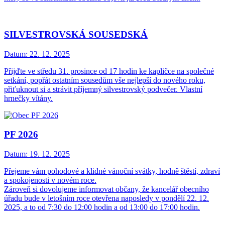
SILVESTROVSKÁ SOUSEDSKÁ
Datum:
22. 12. 2025
Přijďte ve středu 31. prosince od 17 hodin ke kapličce na společné
setkání, popřát ostatním sousedům vše nejlepší do nového roku,
přiťuknout si a strávit příjemný silvestrovský podvečer. Vlastní
hrnečky vítány.
PF 2026
Datum:
19. 12. 2025
Přejeme vám pohodové a klidné vánoční svátky, hodně štěstí, zdraví
a spokojenosti v novém roce.
Zároveň si dovolujeme informovat občany, že kancelář obecního
úřadu bude v letošním roce otevřena naposledy v pondělí 22. 12.
2025, a to od 7:30 do 12:00 hodin a od 13:00 do 17:00 hodin.