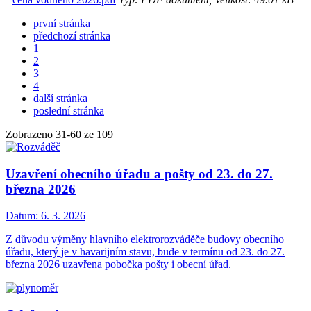
první stránka
předchozí stránka
1
2
3
4
další stránka
poslední stránka
Zobrazeno
31
-
60
ze 109
Uzavření obecního úřadu a pošty od 23. do 27.
března 2026
Datum:
6. 3. 2026
Z důvodu výměny hlavního elektrorozváděče budovy obecního
úřadu, který je v havarijním stavu, bude v termínu od 23. do 27.
března 2026 uzavřena pobočka pošty i obecní úřad.