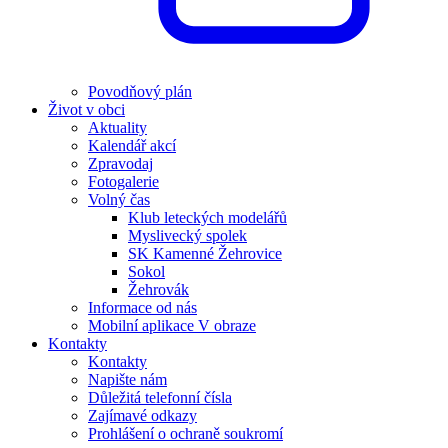
Povodňový plán
Život v obci
Aktuality
Kalendář akcí
Zpravodaj
Fotogalerie
Volný čas
Klub leteckých modelářů
Myslivecký spolek
SK Kamenné Žehrovice
Sokol
Žehrovák
Informace od nás
Mobilní aplikace V obraze
Kontakty
Kontakty
Napište nám
Důležitá telefonní čísla
Zajímavé odkazy
Prohlášení o ochraně soukromí