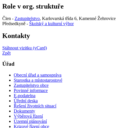
Role v org. struktuře
Člen -
Zastupitelstvo
, Karlovarská třída 6, Kamenné Žehrovice
Předsedkyně -
Školský a kulturní výbor
Kontakty
Stáhnout vizitku (vCard)
Zpět
Úřad
Obecní úřad a samospráva
Starostka a místostarostové
Zastupitelstvo obce
Povinné informace
E-podatelna
Úřední deska
Řešení životních situací
Dokumenty
Výběrová řízení
Územní plánování
Krizové řízení obce