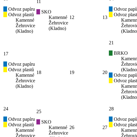
11
Odvoz papíru
Odvoz papí
SKO
Odvoz plastů
Odvoz plas
Kamenné
12
13
Kamenné
Kamen
Žehrovice
Žehrovice
Žehrovi
(Kladno)
(Kladno)
(Kladno
21
BRKO
17
Kamen
Odvoz papíru
Žehrovi
Odvoz plastů
(Kladno
18
19
20
Kamenné
Odvoz papí
Žehrovice
Odvoz plas
(Kladno)
Kamen
Žehrovi
(Kladno
24
28
25
Odvoz papíru
Odvoz papí
SKO
Odvoz plastů
Odvoz plas
Kamenné
26
27
Kamenné
Kamen
Žehrovice
Žehrovice
Žehrovi