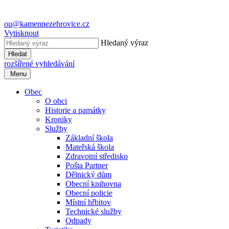
ou@kamennezehrovice.cz
Vytisknout
Hledaný výraz
Hledat
rozšířené vyhledávání
Menu
Obec
O obci
Historie a památky
Kroniky
Služby
Základní škola
Mateřská škola
Zdravotní středisko
Pošta Partner
Dělnický dům
Obecní knihovna
Obecní policie
Místní hřbitov
Technické služby
Odpady