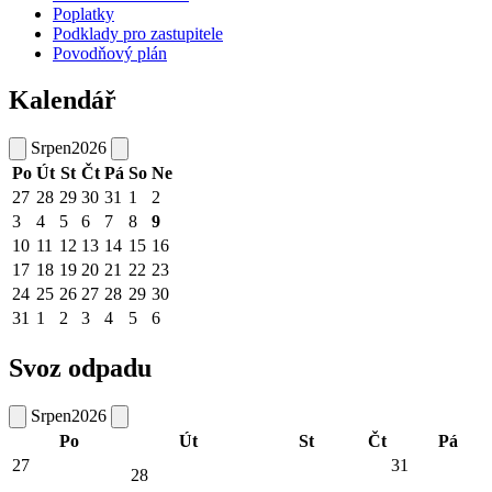
Poplatky
Podklady pro zastupitele
Povodňový plán
Kalendář
Srpen
2026
Po
Út
St
Čt
Pá
So
Ne
27
28
29
30
31
1
2
3
4
5
6
7
8
9
10
11
12
13
14
15
16
17
18
19
20
21
22
23
24
25
26
27
28
29
30
31
1
2
3
4
5
6
Svoz odpadu
Srpen
2026
Po
Út
St
Čt
Pá
27
31
28