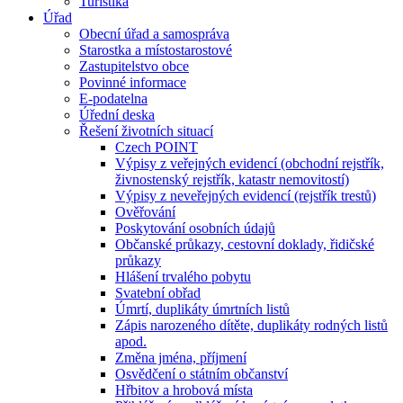
Turistika
Úřad
Obecní úřad a samospráva
Starostka a místostarostové
Zastupitelstvo obce
Povinné informace
E-podatelna
Úřední deska
Řešení životních situací
Czech POINT
Výpisy z veřejných evidencí (obchodní rejstřík,
živnostenský rejstřík, katastr nemovitostí)
Výpisy z neveřejných evidencí (rejstřík trestů)
Ověřování
Poskytování osobních údajů
Občanské průkazy, cestovní doklady, řidičské
průkazy
Hlášení trvalého pobytu
Svatební obřad
Úmrtí, duplikáty úmrtních listů
Zápis narozeného dítěte, duplikáty rodných listů
apod.
Změna jména, příjmení
Osvědčení o státním občanství
Hřbitov a hrobová místa