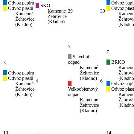
Odvoz papíru
Odvoz papí
SKO
Odvoz plastů
Odvoz plas
Kamenné
29
30
Kamenné
Kamen
Žehrovice
Žehrovice
Žehrovi
(Kladno)
(Kladno)
(Kladno
5
7
Stavební
odpad
BRKO
3
Kamenné
Kamen
Odvoz papíru
Žehrovice
Žehrovi
Odvoz plastů
(Kladno)
(Kladno
4
6
Kamenné
Odvoz papí
Žehrovice
Velkoobjemový
Odvoz plas
(Kladno)
odpad
Kamen
Kamenné
Žehrovi
Žehrovice
(Kladno
(Kladno)
10
14