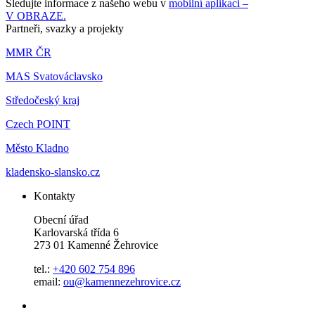
Sledujte informace z našeho webu v
mobilní aplikaci –
V OBRAZE.
Partneři, svazky a projekty
MMR ČR
MAS Svatováclavsko
Středočeský kraj
Czech POINT
Město Kladno
kladensko-slansko.cz
Kontakty
Obecní úřad
Karlovarská třída 6
273 01 Kamenné Žehrovice
tel.:
+420 602 754 896
email:
ou@kamennezehrovice.cz