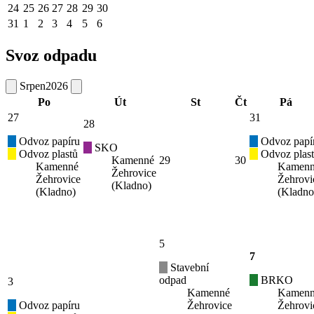
24
25
26
27
28
29
30
31
1
2
3
4
5
6
Svoz odpadu
Srpen
2026
Po
Út
St
Čt
Pá
27
31
28
Odvoz papíru
Odvoz papí
SKO
Odvoz plastů
Odvoz plas
Kamenné
29
30
Kamenné
Kamen
Žehrovice
Žehrovice
Žehrovi
(Kladno)
(Kladno)
(Kladno
5
7
Stavební
odpad
BRKO
3
Kamenné
Kamen
Odvoz papíru
Žehrovice
Žehrovi