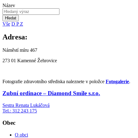
Název
Hledat
Vše
D
P
Z
Adresa:
Náměstí míru 467
273 01 Kamenné Žehrovice
Fotografie zdravotního střediska naleznete v položce
Fotogalerie
.
Zubní ordinace – Diamond Smile s.r.o.
Sestra Renata Lukáčová
Tel.: 312 243 175
Obec
O obci