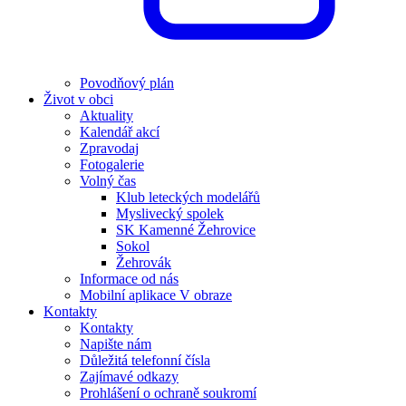
Povodňový plán
Život v obci
Aktuality
Kalendář akcí
Zpravodaj
Fotogalerie
Volný čas
Klub leteckých modelářů
Myslivecký spolek
SK Kamenné Žehrovice
Sokol
Žehrovák
Informace od nás
Mobilní aplikace V obraze
Kontakty
Kontakty
Napište nám
Důležitá telefonní čísla
Zajímavé odkazy
Prohlášení o ochraně soukromí