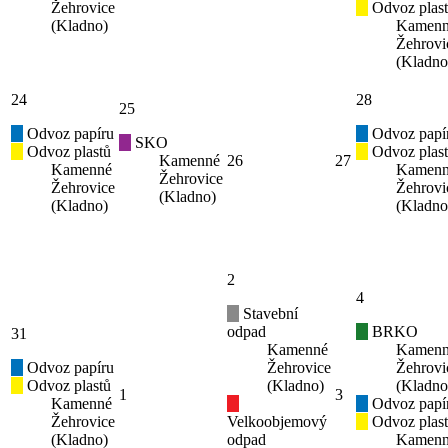
Žehrovice
Odvoz plas
(Kladno)
Kamen
Žehrovi
(Kladno
24
28
25
Odvoz papíru
Odvoz papí
SKO
Odvoz plastů
Odvoz plas
Kamenné
26
27
Kamenné
Kamen
Žehrovice
Žehrovice
Žehrovi
(Kladno)
(Kladno)
(Kladno
2
4
Stavební
odpad
BRKO
31
Kamenné
Kamen
Odvoz papíru
Žehrovice
Žehrovi
Odvoz plastů
(Kladno)
(Kladno
1
3
Kamenné
Odvoz papí
Žehrovice
Velkoobjemový
Odvoz plas
(Kladno)
odpad
Kamen