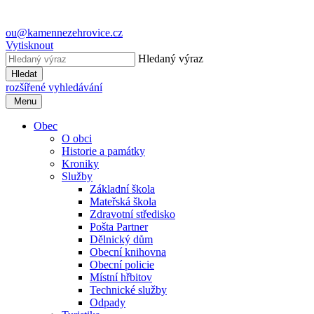
ou@kamennezehrovice.cz
Vytisknout
Hledaný výraz
Hledat
rozšířené vyhledávání
Menu
Obec
O obci
Historie a památky
Kroniky
Služby
Základní škola
Mateřská škola
Zdravotní středisko
Pošta Partner
Dělnický dům
Obecní knihovna
Obecní policie
Místní hřbitov
Technické služby
Odpady