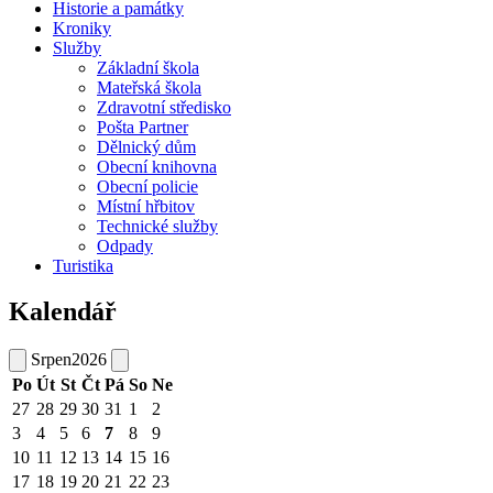
Historie a památky
Kroniky
Služby
Základní škola
Mateřská škola
Zdravotní středisko
Pošta Partner
Dělnický dům
Obecní knihovna
Obecní policie
Místní hřbitov
Technické služby
Odpady
Turistika
Kalendář
Srpen
2026
Po
Út
St
Čt
Pá
So
Ne
27
28
29
30
31
1
2
3
4
5
6
7
8
9
10
11
12
13
14
15
16
17
18
19
20
21
22
23