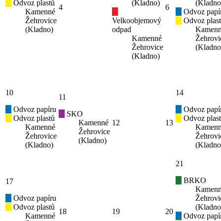
Odvoz plastů
(Kladno)
(Kladno
4
6
Kamenné
Odvoz papí
Žehrovice
Velkoobjemový
Odvoz plas
(Kladno)
odpad
Kamen
Kamenné
Žehrovi
Žehrovice
(Kladno
(Kladno)
10
14
11
Odvoz papíru
Odvoz papí
SKO
Odvoz plastů
Odvoz plas
Kamenné
12
13
Kamenné
Kamen
Žehrovice
Žehrovice
Žehrovi
(Kladno)
(Kladno)
(Kladno
21
BRKO
17
Kamen
Odvoz papíru
Žehrovi
Odvoz plastů
(Kladno
18
19
20
Kamenné
Odvoz papí