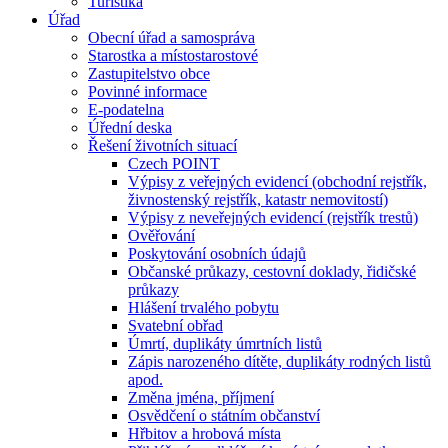
Turistika
Úřad
Obecní úřad a samospráva
Starostka a místostarostové
Zastupitelstvo obce
Povinné informace
E-podatelna
Úřední deska
Řešení životních situací
Czech POINT
Výpisy z veřejných evidencí (obchodní rejstřík,
živnostenský rejstřík, katastr nemovitostí)
Výpisy z neveřejných evidencí (rejstřík trestů)
Ověřování
Poskytování osobních údajů
Občanské průkazy, cestovní doklady, řidičské
průkazy
Hlášení trvalého pobytu
Svatební obřad
Úmrtí, duplikáty úmrtních listů
Zápis narozeného dítěte, duplikáty rodných listů
apod.
Změna jména, příjmení
Osvědčení o státním občanství
Hřbitov a hrobová místa