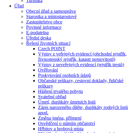
Turistika
Úřad
Obecní úřad a samospráva
Starostka a místostarostové
Zastupitelstvo obce
Povinné informace
E-podatelna
Úřední deska
Řešení životních situací
Czech POINT
Výpisy z veřejných evidencí (obchodní rejstřík,
živnostenský rejstřík, katastr nemovitostí)
Výpisy z neveřejných evidencí (rejstřík trestů)
Ověřování
Poskytování osobních údajů
Občanské průkazy, cestovní doklady, řidičské
průkazy
Hlášení trvalého pobytu
Svatební obřad
Úmrtí, duplikáty úmrtních listů
Zápis narozeného dítěte, duplikáty rodných listů
apod.
Změna jména, příjmení
Osvědčení o státním občanství
Hřbitov a hrobová místa