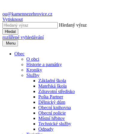
ou@kamennezehrovice.cz
Vytisknout
Hledaný výraz
Hledat
rozšířené vyhledávání
Menu
Obec
O obci
Historie a památky
Kroniky
Služby
Základní škola
Mateřská škola
Zdravotní středisko
Pošta Partner
Dělnický dům
Obecní knihovna
Obecní policie
Místní hřbitov
Technické služby
Odpady