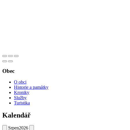
Obec
O obci
Historie a památky
Kroniky
Služby
Turistika
Kalendář
Srpen
2026