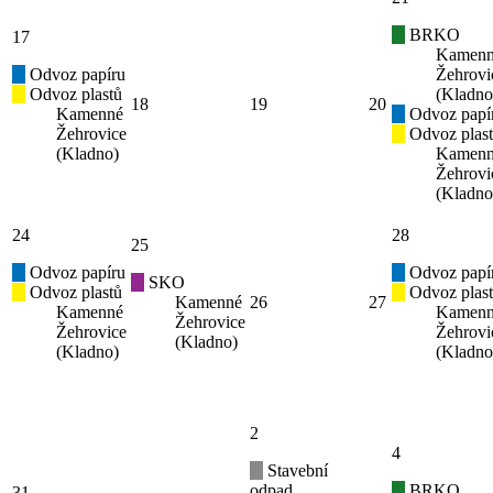
BRKO
17
Kamen
Odvoz papíru
Žehrovi
Odvoz plastů
(Kladno
18
19
20
Kamenné
Odvoz papí
Žehrovice
Odvoz plas
(Kladno)
Kamen
Žehrovi
(Kladno
24
28
25
Odvoz papíru
Odvoz papí
SKO
Odvoz plastů
Odvoz plas
Kamenné
26
27
Kamenné
Kamen
Žehrovice
Žehrovice
Žehrovi
(Kladno)
(Kladno)
(Kladno
2
4
Stavební
odpad
BRKO
31