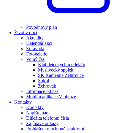
Povodňový plán
Život v obci
Aktuality
Kalendář akcí
Zpravodaj
Fotogalerie
Volný čas
Klub leteckých modelářů
Myslivecký spolek
SK Kamenné Žehrovice
Sokol
Žehrovák
Informace od nás
Mobilní aplikace V obraze
Kontakty
Kontakty
Napište nám
Důležitá telefonní čísla
Zajímavé odkazy
Prohlášení o ochraně soukromí