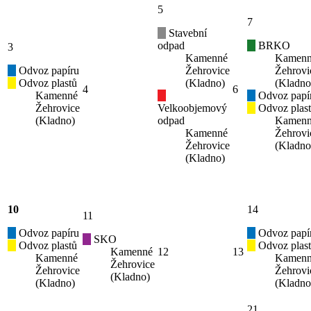
5
7
Stavební
odpad
BRKO
3
Kamenné
Kamen
Odvoz papíru
Žehrovice
Žehrovi
Odvoz plastů
(Kladno)
(Kladno
4
6
Kamenné
Odvoz papí
Žehrovice
Velkoobjemový
Odvoz plas
(Kladno)
odpad
Kamen
Kamenné
Žehrovi
Žehrovice
(Kladno
(Kladno)
10
14
11
Odvoz papíru
Odvoz papí
SKO
Odvoz plastů
Odvoz plas
Kamenné
12
13
Kamenné
Kamen
Žehrovice
Žehrovice
Žehrovi
(Kladno)
(Kladno)
(Kladno
21