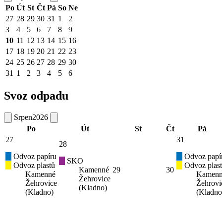
Po
Út
St
Čt
Pá
So
Ne
27
28
29
30
31
1
2
3
4
5
6
7
8
9
10
11
12
13
14
15
16
17
18
19
20
21
22
23
24
25
26
27
28
29
30
31
1
2
3
4
5
6
Svoz odpadu
Srpen
2026
Po
Út
St
Čt
Pá
27
31
28
Odvoz papíru
Odvoz papí
SKO
Odvoz plastů
Odvoz plas
Kamenné
29
30
Kamenné
Kamen
Žehrovice
Žehrovice
Žehrovi
(Kladno)
(Kladno)
(Kladno