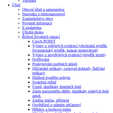
Turistika
Úřad
Obecní úřad a samospráva
Starostka a místostarostové
Zastupitelstvo obce
Povinné informace
E-podatelna
Úřední deska
Řešení životních situací
Czech POINT
Výpisy z veřejných evidencí (obchodní rejstřík,
živnostenský rejstřík, katastr nemovitostí)
Výpisy z neveřejných evidencí (rejstřík trestů)
Ověřování
Poskytování osobních údajů
Občanské průkazy, cestovní doklady, řidičské
průkazy
Hlášení trvalého pobytu
Svatební obřad
Úmrtí, duplikáty úmrtních listů
Zápis narozeného dítěte, duplikáty rodných listů
apod.
Změna jména, příjmení
Osvědčení o státním občanství
Hřbitov a hrobová místa