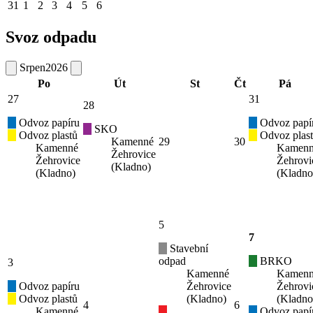
31
1
2
3
4
5
6
Svoz odpadu
Srpen
2026
Po
Út
St
Čt
Pá
27
31
28
Odvoz papíru
Odvoz papí
SKO
Odvoz plastů
Odvoz plas
Kamenné
29
30
Kamenné
Kamen
Žehrovice
Žehrovice
Žehrovi
(Kladno)
(Kladno)
(Kladno
5
7
Stavební
odpad
BRKO
3
Kamenné
Kamen
Odvoz papíru
Žehrovice
Žehrovi
Odvoz plastů
(Kladno)
(Kladno
4
6
Kamenné
Odvoz papí