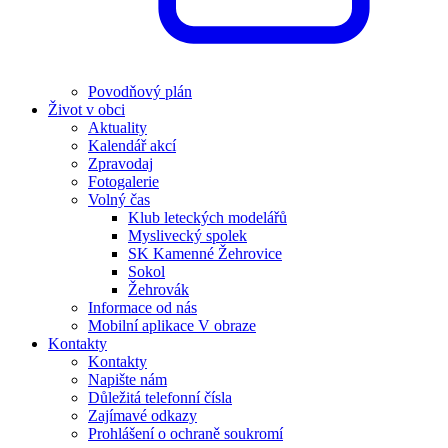
Povodňový plán
Život v obci
Aktuality
Kalendář akcí
Zpravodaj
Fotogalerie
Volný čas
Klub leteckých modelářů
Myslivecký spolek
SK Kamenné Žehrovice
Sokol
Žehrovák
Informace od nás
Mobilní aplikace V obraze
Kontakty
Kontakty
Napište nám
Důležitá telefonní čísla
Zajímavé odkazy
Prohlášení o ochraně soukromí