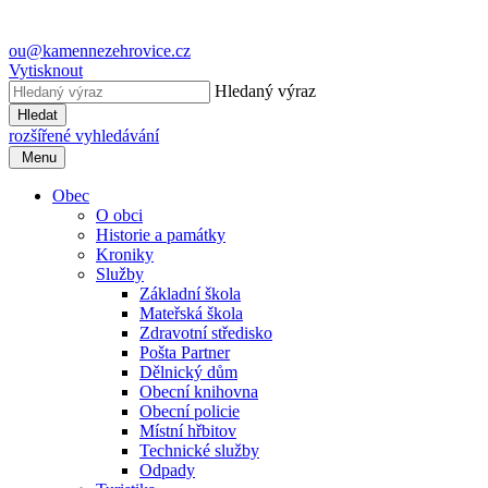
ou@kamennezehrovice.cz
Vytisknout
Hledaný výraz
Hledat
rozšířené vyhledávání
Menu
Obec
O obci
Historie a památky
Kroniky
Služby
Základní škola
Mateřská škola
Zdravotní středisko
Pošta Partner
Dělnický dům
Obecní knihovna
Obecní policie
Místní hřbitov
Technické služby
Odpady