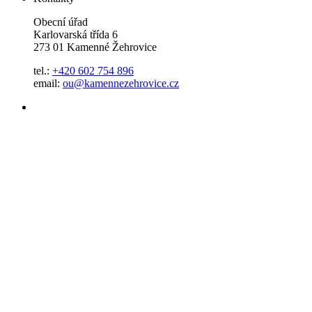
Obecní úřad
Karlovarská třída 6
273 01 Kamenné Žehrovice
tel.:
+420 602 754 896
email:
ou@kamennezehrovice.cz