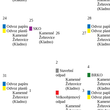
Žehrovi
(Kladno
24
28
25
Odvoz papíru
Odvoz papí
SKO
Odvoz plastů
Odvoz plas
Kamenné
26
27
Kamenné
Kamen
Žehrovice
Žehrovice
Žehrovi
(Kladno)
(Kladno)
(Kladno
2
4
Stavební
odpad
BRKO
31
Kamenné
Kamen
Odvoz papíru
Žehrovice
Žehrovi
Odvoz plastů
(Kladno)
(Kladno
1
3
Kamenné
Odvoz papí
Žehrovice
Velkoobjemový
Odvoz plas
(Kladno)
odpad
Kamen
Kamenné
Žehrovi