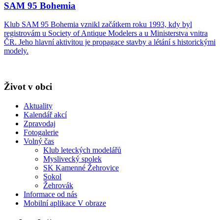
SAM 95 Bohemia
Klub SAM 95 Bohemia vznikl začátkem roku 1993, kdy byl
registrovám u Society of Antique Modelers a u Ministerstva vnitra
ČR. Jeho hlavní aktivitou je propagace stavby a létání s historickými
modely.
Život v obci
Aktuality
Kalendář akcí
Zpravodaj
Fotogalerie
Volný čas
Klub leteckých modelářů
Myslivecký spolek
SK Kamenné Žehrovice
Sokol
Žehrovák
Informace od nás
Mobilní aplikace V obraze