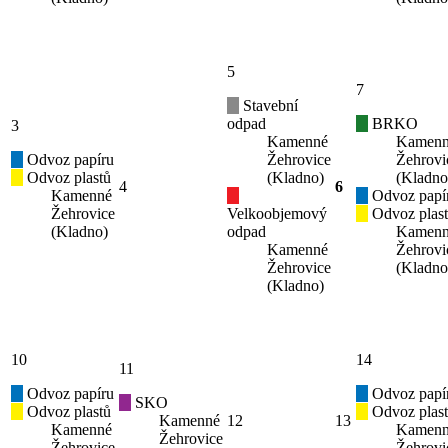
5
7
Stavební
odpad
BRKO
3
Kamenné
Kamen
Odvoz papíru
Žehrovice
Žehrovi
Odvoz plastů
(Kladno)
(Kladno
4
6
Kamenné
Odvoz papí
Žehrovice
Velkoobjemový
Odvoz plas
(Kladno)
odpad
Kamen
Kamenné
Žehrovi
Žehrovice
(Kladno
(Kladno)
10
14
11
Odvoz papíru
Odvoz papí
SKO
Odvoz plastů
Odvoz plas
Kamenné
12
13
Kamenné
Kamen
Žehrovice
Žehrovice
Žehrovi