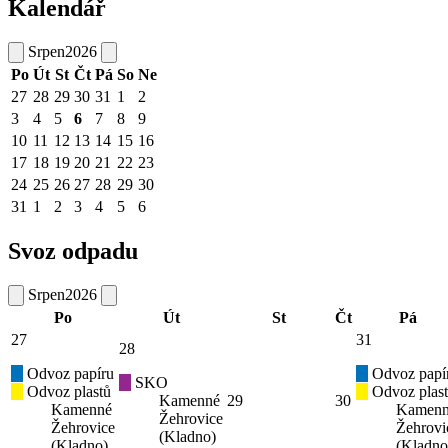
Kalendář
Srpen
2026
Po
Út
St
Čt
Pá
So
Ne
27
28
29
30
31
1
2
3
4
5
6
7
8
9
10
11
12
13
14
15
16
17
18
19
20
21
22
23
24
25
26
27
28
29
30
31
1
2
3
4
5
6
Svoz odpadu
Srpen
2026
Po
Út
St
Čt
Pá
27
31
28
Odvoz papíru
Odvoz papí
SKO
Odvoz plastů
Odvoz plas
Kamenné
29
30
Kamenné
Kamen
Žehrovice
Žehrovice
Žehrovi
(Kladno)
(Kladno)
(Kladno