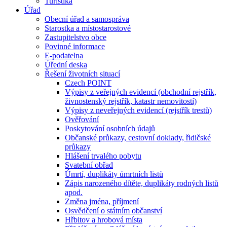
Turistika
Úřad
Obecní úřad a samospráva
Starostka a místostarostové
Zastupitelstvo obce
Povinné informace
E-podatelna
Úřední deska
Řešení životních situací
Czech POINT
Výpisy z veřejných evidencí (obchodní rejstřík,
živnostenský rejstřík, katastr nemovitostí)
Výpisy z neveřejných evidencí (rejstřík trestů)
Ověřování
Poskytování osobních údajů
Občanské průkazy, cestovní doklady, řidičské
průkazy
Hlášení trvalého pobytu
Svatební obřad
Úmrtí, duplikáty úmrtních listů
Zápis narozeného dítěte, duplikáty rodných listů
apod.
Změna jména, příjmení
Osvědčení o státním občanství
Hřbitov a hrobová místa