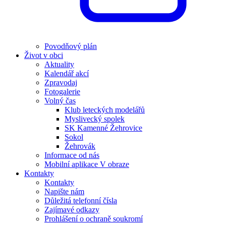
Povodňový plán
Život v obci
Aktuality
Kalendář akcí
Zpravodaj
Fotogalerie
Volný čas
Klub leteckých modelářů
Myslivecký spolek
SK Kamenné Žehrovice
Sokol
Žehrovák
Informace od nás
Mobilní aplikace V obraze
Kontakty
Kontakty
Napište nám
Důležitá telefonní čísla
Zajímavé odkazy
Prohlášení o ochraně soukromí