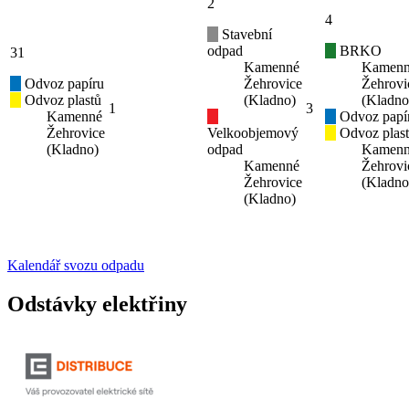
2
4
Stavební
odpad
BRKO
31
Kamenné
Kamen
Odvoz papíru
Žehrovice
Žehrovi
Odvoz plastů
(Kladno)
(Kladno
1
3
Kamenné
Odvoz papí
Žehrovice
Velkoobjemový
Odvoz plas
(Kladno)
odpad
Kamen
Kamenné
Žehrovi
Žehrovice
(Kladno
(Kladno)
Kalendář svozu odpadu
Odstávky elektřiny