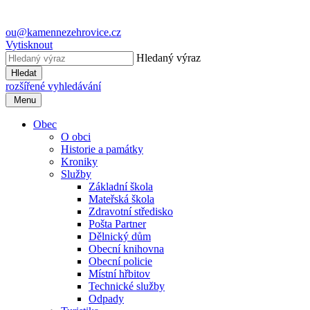
ou@kamennezehrovice.cz
Vytisknout
Hledaný výraz
Hledat
rozšířené vyhledávání
Menu
Obec
O obci
Historie a památky
Kroniky
Služby
Základní škola
Mateřská škola
Zdravotní středisko
Pošta Partner
Dělnický dům
Obecní knihovna
Obecní policie
Místní hřbitov
Technické služby
Odpady