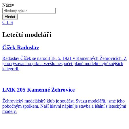
Název
Hledat
Č
L
S
Letečtí modeláři
Čížek Radoslav
Radoslav Čížek se narodil 18. 5. 1921 v Kamenných Žehrovicích. Z
jeho rýsovacího prkna vzešlo nespočet plánů modelů nejrůznějších
kategorií.
LMK 205 Kamenné Žehrovice
Žehrovický modelářský klub je součásti Svazu modelářů, jsme jeho
pobočným spolkem. Naší hlavní náplní je stavba a létání s leteckými
modely.