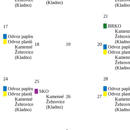
(Kladno)
(Kladno)
(Kladno
21
BRKO
17
Kamen
Odvoz papíru
Žehrovi
Odvoz plastů
(Kladno
18
19
20
Kamenné
Odvoz papí
Žehrovice
Odvoz plas
(Kladno)
Kamen
Žehrovi
(Kladno
24
28
25
Odvoz papíru
Odvoz papí
SKO
Odvoz plastů
Odvoz plas
Kamenné
26
27
Kamenné
Kamen
Žehrovice
Žehrovice
Žehrovi
(Kladno)
(Kladno)
(Kladno