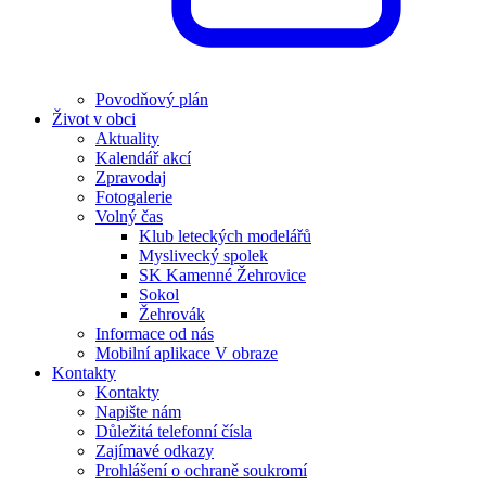
Povodňový plán
Život v obci
Aktuality
Kalendář akcí
Zpravodaj
Fotogalerie
Volný čas
Klub leteckých modelářů
Myslivecký spolek
SK Kamenné Žehrovice
Sokol
Žehrovák
Informace od nás
Mobilní aplikace V obraze
Kontakty
Kontakty
Napište nám
Důležitá telefonní čísla
Zajímavé odkazy
Prohlášení o ochraně soukromí