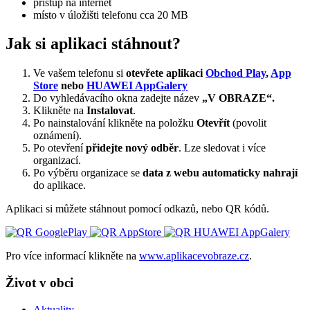
přístup na internet
místo v úložišti telefonu cca 20 MB
Jak si aplikaci stáhnout?
Ve vašem telefonu si
otevřete aplikaci
Obchod Play
,
App
Store
nebo
HUAWEI AppGalery
Do vyhledávacího okna zadejte název
„V OBRAZE“.
Klikněte na
Instalovat
.
Po nainstalování klikněte na položku
Otevřít
(povolit
oznámení).
Po otevření
přidejte nový odběr
. Lze sledovat i více
organizací.
Po výběru organizace se
data z webu automaticky nahrají
do aplikace.
Aplikaci si můžete stáhnout pomocí odkazů, nebo QR kódů.
Pro více informací klikněte na
www.aplikacevobraze.cz
.
Život v obci
Aktuality