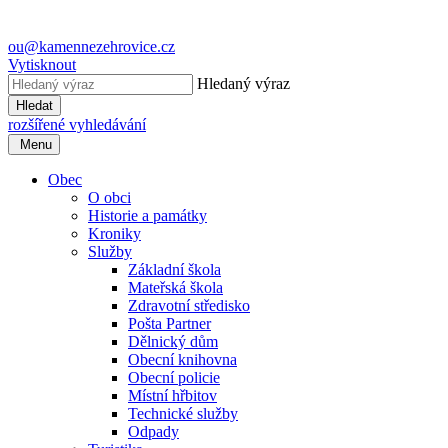
ou@kamennezehrovice.cz
Vytisknout
Hledaný výraz
Hledat
rozšířené vyhledávání
Menu
Obec
O obci
Historie a památky
Kroniky
Služby
Základní škola
Mateřská škola
Zdravotní středisko
Pošta Partner
Dělnický dům
Obecní knihovna
Obecní policie
Místní hřbitov
Technické služby
Odpady