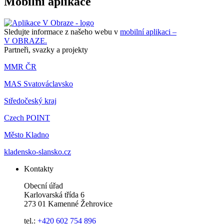
Mobilní aplikace
Sledujte informace z našeho webu v
mobilní aplikaci –
V OBRAZE.
Partneři, svazky a projekty
MMR ČR
MAS Svatováclavsko
Středočeský kraj
Czech POINT
Město Kladno
kladensko-slansko.cz
Kontakty
Obecní úřad
Karlovarská třída 6
273 01 Kamenné Žehrovice
tel.:
+420 602 754 896