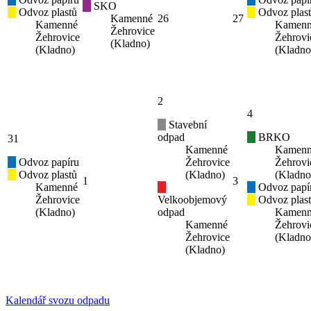
SKO
Odvoz plastů
Odvoz plas
Kamenné
26
27
Kamenné
Kamen
Žehrovice
Žehrovice
Žehrovi
(Kladno)
(Kladno)
(Kladno
2
4
Stavební
odpad
BRKO
31
Kamenné
Kamen
Odvoz papíru
Žehrovice
Žehrovi
Odvoz plastů
(Kladno)
(Kladno
1
3
Kamenné
Odvoz papí
Žehrovice
Velkoobjemový
Odvoz plas
(Kladno)
odpad
Kamen
Kamenné
Žehrovi
Žehrovice
(Kladno
(Kladno)
Kalendář svozu odpadu