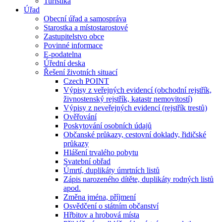
Turistika
Úřad
Obecní úřad a samospráva
Starostka a místostarostové
Zastupitelstvo obce
Povinné informace
E-podatelna
Úřední deska
Řešení životních situací
Czech POINT
Výpisy z veřejných evidencí (obchodní rejstřík,
živnostenský rejstřík, katastr nemovitostí)
Výpisy z neveřejných evidencí (rejstřík trestů)
Ověřování
Poskytování osobních údajů
Občanské průkazy, cestovní doklady, řidičské
průkazy
Hlášení trvalého pobytu
Svatební obřad
Úmrtí, duplikáty úmrtních listů
Zápis narozeného dítěte, duplikáty rodných listů
apod.
Změna jména, příjmení
Osvědčení o státním občanství
Hřbitov a hrobová místa