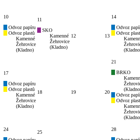
10
14
11
Odvoz papíru
Odvoz papí
SKO
Odvoz plastů
Odvoz plas
Kamenné
12
13
Kamenné
Kamen
Žehrovice
Žehrovice
Žehrovi
(Kladno)
(Kladno)
(Kladno
21
BRKO
17
Kamen
Odvoz papíru
Žehrovi
Odvoz plastů
(Kladno
18
19
20
Kamenné
Odvoz papí
Žehrovice
Odvoz plas
(Kladno)
Kamen
Žehrovi
(Kladno
24
28
25
Odvoz papíru
Odvoz papí