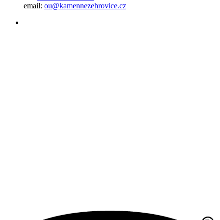
email:
ou@kamennezehrovice.cz