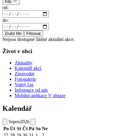
Filtr
od:
do:
Zrušit filtr
Filtrovat
Nejsou dostupné žádné aktuální akce.
Život v obci
Aktuality
Kalendář akcí
Zpravodaj
Fotogalerie
Volný čas
Informace od nás
Mobilní aplikace V obraze
Kalendář
Srpen
2026
Po
Út
St
Čt
Pá
So
Ne
27
28
29
30
31
1
2