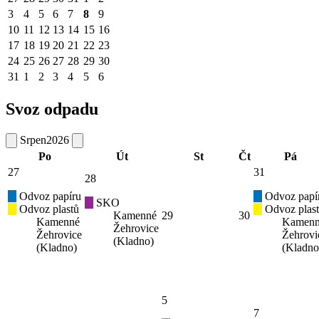
3
4
5
6
7
8
9
10
11
12
13
14
15
16
17
18
19
20
21
22
23
24
25
26
27
28
29
30
31
1
2
3
4
5
6
Svoz odpadu
Srpen
2026
Po
Út
St
Čt
Pá
27
31
28
Odvoz papíru
Odvoz papí
SKO
Odvoz plastů
Odvoz plas
Kamenné
29
30
Kamenné
Kamen
Žehrovice
Žehrovice
Žehrovi
(Kladno)
(Kladno)
(Kladno
5
7