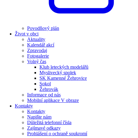
Povodňový plán
Život v obci
Aktuality
Kalendář akcí
Zpravodaj
Fotogalerie
Volný čas
Klub leteckých modelářů
Myslivecký spolek
SK Kamenné Žehrovice
Sokol
Žehrovák
Informace od nás
Mobilní aplikace V obraze
Kontakty
Kontakty
Napište nám
Důležitá telefonní čísla
Zajímavé odkazy
Prohlášení o ochraně soukromí