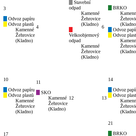
Stavební
odpad
BRKO
3
Kamenné
Kamen
Odvoz papíru
Žehrovice
Žehrovi
Odvoz plastů
(Kladno)
(Kladno
4
6
Kamenné
Odvoz papí
Žehrovice
Velkoobjemový
Odvoz plas
(Kladno)
odpad
Kamen
Kamenné
Žehrovi
Žehrovice
(Kladno
(Kladno)
10
14
11
Odvoz papíru
Odvoz papí
SKO
Odvoz plastů
Odvoz plas
Kamenné
12
13
Kamenné
Kamen
Žehrovice
Žehrovice
Žehrovi
(Kladno)
(Kladno)
(Kladno
21
BRKO
17