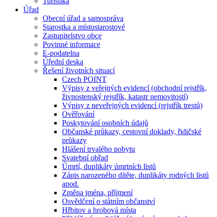
Turistika
Úřad
Obecní úřad a samospráva
Starostka a místostarostové
Zastupitelstvo obce
Povinné informace
E-podatelna
Úřední deska
Řešení životních situací
Czech POINT
Výpisy z veřejných evidencí (obchodní rejstřík,
živnostenský rejstřík, katastr nemovitostí)
Výpisy z neveřejných evidencí (rejstřík trestů)
Ověřování
Poskytování osobních údajů
Občanské průkazy, cestovní doklady, řidičské
průkazy
Hlášení trvalého pobytu
Svatební obřad
Úmrtí, duplikáty úmrtních listů
Zápis narozeného dítěte, duplikáty rodných listů
apod.
Změna jména, příjmení
Osvědčení o státním občanství
Hřbitov a hrobová místa