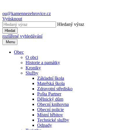
ou@kamennezehrovice.cz
Vytisknout
Hledaný výraz
Hledat
rozšířené vyhledávání
Menu
Obec
O obci
Historie a památky
Kroniky
Služby
Základní škola
Mateřská škola
Zdravotní středisko
Pošta Partner
Dělnický dům
Obecní knihovna
Obecní policie
Místní hřbitov
Technické služby
Odpady