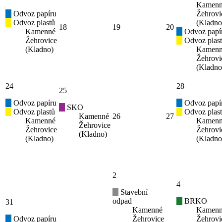
Kamen
Odvoz papíru
Žehrovi
Odvoz plastů
(Kladno
18
19
20
Kamenné
Odvoz papí
Žehrovice
Odvoz plas
(Kladno)
Kamen
Žehrovi
(Kladno
24
28
25
Odvoz papíru
Odvoz papí
SKO
Odvoz plastů
Odvoz plas
Kamenné
26
27
Kamenné
Kamen
Žehrovice
Žehrovice
Žehrovi
(Kladno)
(Kladno)
(Kladno
2
4
Stavební
odpad
BRKO
31
Kamenné
Kamen
Odvoz papíru
Žehrovice
Žehrovi