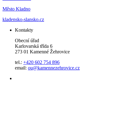
Město Kladno
kladensko-slansko.cz
Kontakty
Obecní úřad
Karlovarská třída 6
273 01 Kamenné Žehrovice
tel.:
+420 602 754 896
email:
ou@kamennezehrovice.cz