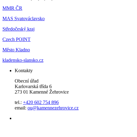
MMR ČR
MAS Svatováclavsko
Středočeský kraj
Czech POINT
Město Kladno
kladensko-slansko.cz
Kontakty
Obecní úřad
Karlovarská třída 6
273 01 Kamenné Žehrovice
tel.:
+420 602 754 896
email:
ou@kamennezehrovice.cz