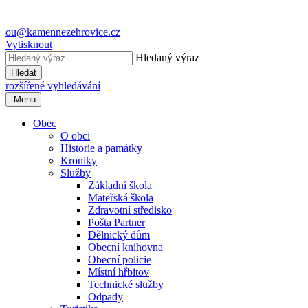
ou@kamennezehrovice.cz
Vytisknout
Hledaný výraz
Hledat
rozšířené vyhledávání
Menu
Obec
O obci
Historie a památky
Kroniky
Služby
Základní škola
Mateřská škola
Zdravotní středisko
Pošta Partner
Dělnický dům
Obecní knihovna
Obecní policie
Místní hřbitov
Technické služby
Odpady