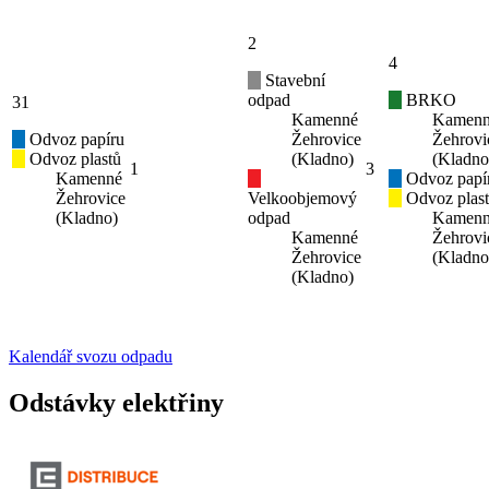
2
4
Stavební
odpad
BRKO
31
Kamenné
Kamen
Odvoz papíru
Žehrovice
Žehrovi
Odvoz plastů
(Kladno)
(Kladno
1
3
Kamenné
Odvoz papí
Žehrovice
Velkoobjemový
Odvoz plas
(Kladno)
odpad
Kamen
Kamenné
Žehrovi
Žehrovice
(Kladno
(Kladno)
Kalendář svozu odpadu
Odstávky elektřiny