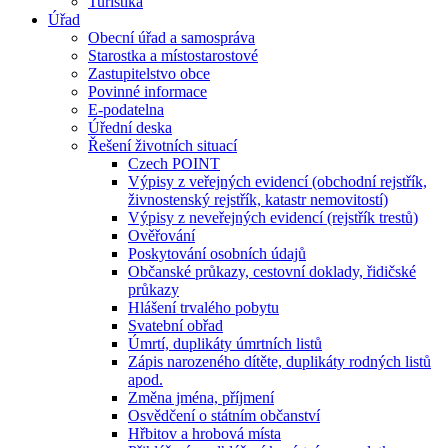
Turistika
Úřad
Obecní úřad a samospráva
Starostka a místostarostové
Zastupitelstvo obce
Povinné informace
E-podatelna
Úřední deska
Řešení životních situací
Czech POINT
Výpisy z veřejných evidencí (obchodní rejstřík,
živnostenský rejstřík, katastr nemovitostí)
Výpisy z neveřejných evidencí (rejstřík trestů)
Ověřování
Poskytování osobních údajů
Občanské průkazy, cestovní doklady, řidičské
průkazy
Hlášení trvalého pobytu
Svatební obřad
Úmrtí, duplikáty úmrtních listů
Zápis narozeného dítěte, duplikáty rodných listů
apod.
Změna jména, příjmení
Osvědčení o státním občanství
Hřbitov a hrobová místa