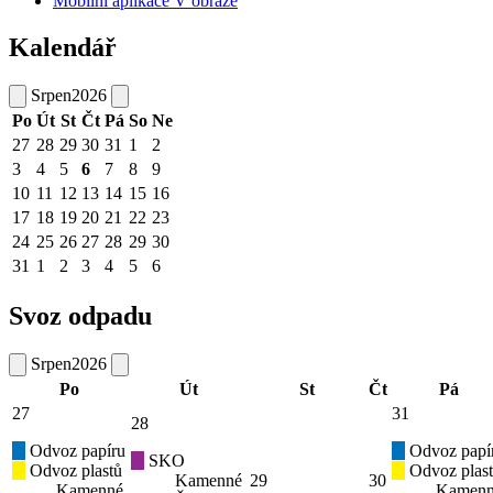
Mobilní aplikace V obraze
Kalendář
Srpen
2026
Po
Út
St
Čt
Pá
So
Ne
27
28
29
30
31
1
2
3
4
5
6
7
8
9
10
11
12
13
14
15
16
17
18
19
20
21
22
23
24
25
26
27
28
29
30
31
1
2
3
4
5
6
Svoz odpadu
Srpen
2026
Po
Út
St
Čt
Pá
27
31
28
Odvoz papíru
Odvoz papí
SKO
Odvoz plastů
Odvoz plas
Kamenné
29
30
Kamenné
Kamen