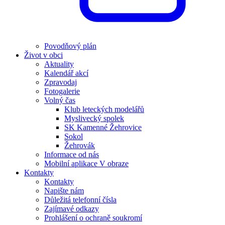
Povodňový plán
Život v obci
Aktuality
Kalendář akcí
Zpravodaj
Fotogalerie
Volný čas
Klub leteckých modelářů
Myslivecký spolek
SK Kamenné Žehrovice
Sokol
Žehrovák
Informace od nás
Mobilní aplikace V obraze
Kontakty
Kontakty
Napište nám
Důležitá telefonní čísla
Zajímavé odkazy
Prohlášení o ochraně soukromí