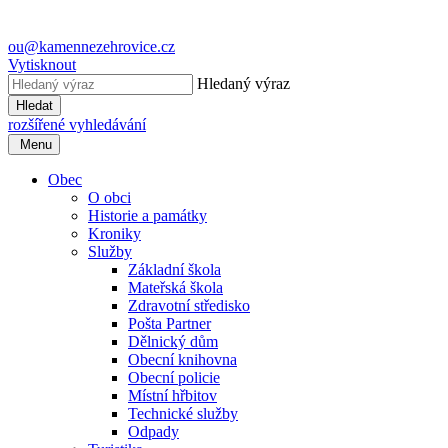
ou@kamennezehrovice.cz
Vytisknout
Hledaný výraz
Hledat
rozšířené vyhledávání
Menu
Obec
O obci
Historie a památky
Kroniky
Služby
Základní škola
Mateřská škola
Zdravotní středisko
Pošta Partner
Dělnický dům
Obecní knihovna
Obecní policie
Místní hřbitov
Technické služby
Odpady