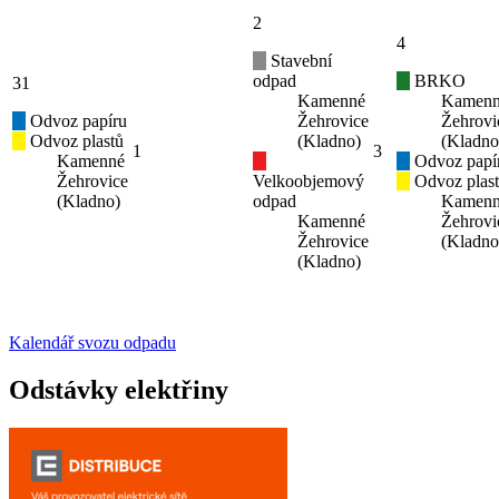
2
4
Stavební
odpad
BRKO
31
Kamenné
Kamen
Odvoz papíru
Žehrovice
Žehrovi
Odvoz plastů
(Kladno)
(Kladno
1
3
Kamenné
Odvoz papí
Žehrovice
Velkoobjemový
Odvoz plas
(Kladno)
odpad
Kamen
Kamenné
Žehrovi
Žehrovice
(Kladno
(Kladno)
Kalendář svozu odpadu
Odstávky elektřiny