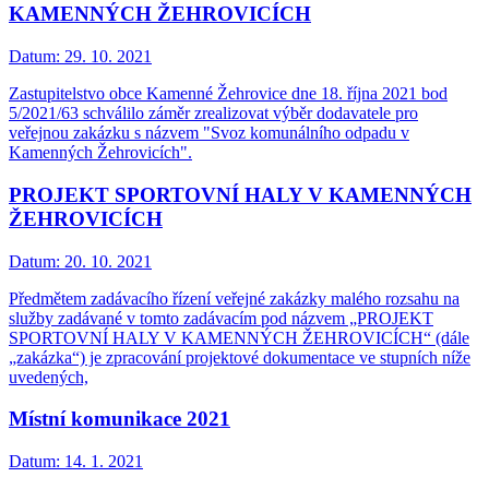
KAMENNÝCH ŽEHROVICÍCH
Datum:
29. 10. 2021
Zastupitelstvo obce Kamenné Žehrovice dne 18. října 2021 bod
5/2021/63 schválilo záměr zrealizovat výběr dodavatele pro
veřejnou zakázku s názvem "Svoz komunálního odpadu v
Kamenných Žehrovicích".
PROJEKT SPORTOVNÍ HALY V KAMENNÝCH
ŽEHROVICÍCH
Datum:
20. 10. 2021
Předmětem zadávacího řízení veřejné zakázky malého rozsahu na
služby zadávané v tomto zadávacím pod názvem „PROJEKT
SPORTOVNÍ HALY V KAMENNÝCH ŽEHROVICÍCH“ (dále
„zakázka“) je zpracování projektové dokumentace ve stupních níže
uvedených,
Místní komunikace 2021
Datum:
14. 1. 2021