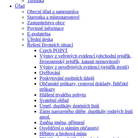
Turistika
Úřad
Obecní úřad a samospráva
Starostka a místostarostové
Zastupitelstvo obce
Povinné informace
E-podatelna
Úřední deska
Řešení životních situací
Czech POINT
Výpisy z veřejných evidencí (obchodní rejstřík,
živnostenský rejstřík, katastr nemovitostí)
Výpisy z neveřejných evidencí (rejstřík trestů)
Ověřování
Poskytování osobních údajů
Občanské průkazy, cestovní doklady, řidičské
průkazy
Hlášení trvalého pobytu
Svatební obřad
Úmrtí, duplikáty úmrtních listů
Zápis narozeného dítěte, duplikáty rodných listů
apod.
Změna jména, příjmení
Osvědčení o státním občanství
Hřbitov a hrobová místa