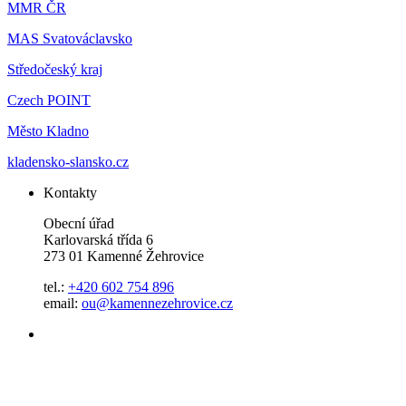
MMR ČR
MAS Svatováclavsko
Středočeský kraj
Czech POINT
Město Kladno
kladensko-slansko.cz
Kontakty
Obecní úřad
Karlovarská třída 6
273 01 Kamenné Žehrovice
tel.:
+420 602 754 896
email:
ou@kamennezehrovice.cz