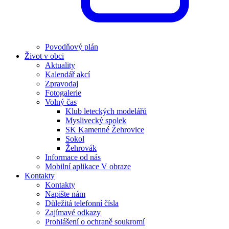
Povodňový plán
Život v obci
Aktuality
Kalendář akcí
Zpravodaj
Fotogalerie
Volný čas
Klub leteckých modelářů
Myslivecký spolek
SK Kamenné Žehrovice
Sokol
Žehrovák
Informace od nás
Mobilní aplikace V obraze
Kontakty
Kontakty
Napište nám
Důležitá telefonní čísla
Zajímavé odkazy
Prohlášení o ochraně soukromí