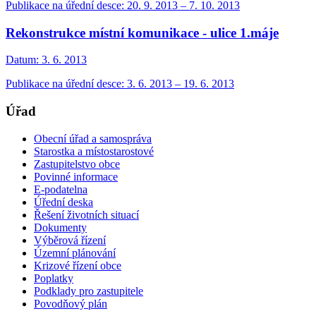
Publikace na úřední desce: 20. 9. 2013 – 7. 10. 2013
Rekonstrukce místní komunikace - ulice 1.máje
Datum:
3. 6. 2013
Publikace na úřední desce: 3. 6. 2013 – 19. 6. 2013
Úřad
Obecní úřad a samospráva
Starostka a místostarostové
Zastupitelstvo obce
Povinné informace
E-podatelna
Úřední deska
Řešení životních situací
Dokumenty
Výběrová řízení
Územní plánování
Krizové řízení obce
Poplatky
Podklady pro zastupitele
Povodňový plán