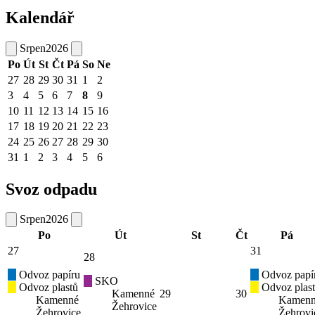
Kalendář
Srpen
2026
Po
Út
St
Čt
Pá
So
Ne
27
28
29
30
31
1
2
3
4
5
6
7
8
9
10
11
12
13
14
15
16
17
18
19
20
21
22
23
24
25
26
27
28
29
30
31
1
2
3
4
5
6
Svoz odpadu
Srpen
2026
Po
Út
St
Čt
Pá
27
31
28
Odvoz papíru
Odvoz papí
SKO
Odvoz plastů
Odvoz plas
Kamenné
29
30
Kamenné
Kamen
Žehrovice
Žehrovice
Žehrovi