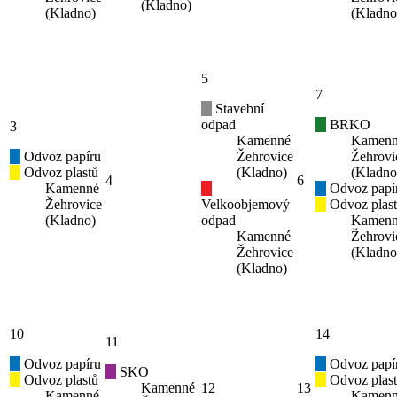
(Kladno)
(Kladno)
(Kladno
5
7
Stavební
odpad
BRKO
3
Kamenné
Kamen
Odvoz papíru
Žehrovice
Žehrovi
Odvoz plastů
(Kladno)
(Kladno
4
6
Kamenné
Odvoz papí
Žehrovice
Velkoobjemový
Odvoz plas
(Kladno)
odpad
Kamen
Kamenné
Žehrovi
Žehrovice
(Kladno
(Kladno)
10
14
11
Odvoz papíru
Odvoz papí
SKO
Odvoz plastů
Odvoz plas
Kamenné
12
13
Kamenné
Kamen