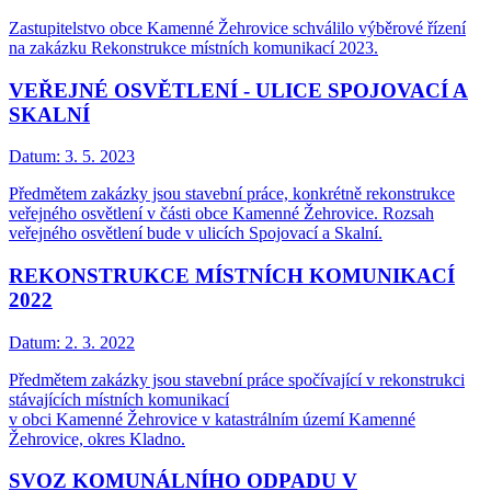
Zastupitelstvo obce Kamenné Žehrovice schválilo výběrové řízení
na zakázku Rekonstrukce místních komunikací 2023.
VEŘEJNÉ OSVĚTLENÍ - ULICE SPOJOVACÍ A
SKALNÍ
Datum:
3. 5. 2023
Předmětem zakázky jsou stavební práce, konkrétně rekonstrukce
veřejného osvětlení v části obce Kamenné Žehrovice. Rozsah
veřejného osvětlení bude v ulicích Spojovací a Skalní.
REKONSTRUKCE MÍSTNÍCH KOMUNIKACÍ
2022
Datum:
2. 3. 2022
Předmětem zakázky jsou stavební práce spočívající v rekonstrukci
stávajících místních komunikací
v obci Kamenné Žehrovice v katastrálním území Kamenné
Žehrovice, okres Kladno.
SVOZ KOMUNÁLNÍHO ODPADU V