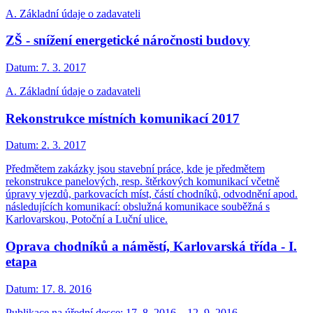
A. Základní údaje o zadavateli
ZŠ - snížení energetické náročnosti budovy
Datum:
7. 3. 2017
A. Základní údaje o zadavateli
Rekonstrukce místních komunikací 2017
Datum:
2. 3. 2017
Předmětem zakázky jsou stavební práce, kde je předmětem
rekonstrukce panelových, resp. štěrkových komunikací včetně
úpravy vjezdů, parkovacích míst, částí chodníků, odvodnění apod.
následujících komunikací: obslužná komunikace souběžná s
Karlovarskou, Potoční a Luční ulice.
Oprava chodníků a náměstí, Karlovarská třída - I.
etapa
Datum:
17. 8. 2016
Publikace na úřední desce: 17. 8. 2016 – 12. 9. 2016