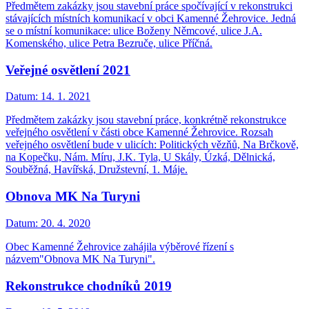
Předmětem zakázky jsou stavební práce spočívající v rekonstrukci
stávajících místních komunikací v obci Kamenné Žehrovice. Jedná
se o místní komunikace: ulice Boženy Němcové, ulice J.A.
Komenského, ulice Petra Bezruče, ulice Příčná.
Veřejné osvětlení 2021
Datum:
14. 1. 2021
Předmětem zakázky jsou stavební práce, konkrétně rekonstrukce
veřejného osvětlení v části obce Kamenné Žehrovice. Rozsah
veřejného osvětlení bude v ulicích: Politických vězňů, Na Brčkově,
na Kopečku, Nám. Míru, J.K. Tyla, U Skály, Úzká, Dělnická,
Souběžná, Havířská, Družstevní, 1. Máje.
Obnova MK Na Turyni
Datum:
20. 4. 2020
Obec Kamenné Žehrovice zahájila výběrové řízení s
názvem"Obnova MK Na Turyni".
Rekonstrukce chodníků 2019