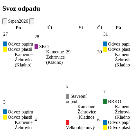
Svoz odpadu
Srpen
2026
Po
Út
St
Čt
Pá
27
31
28
Odvoz papíru
Odvoz papí
SKO
Odvoz plastů
Odvoz plas
Kamenné
29
30
Kamenné
Kamen
Žehrovice
Žehrovice
Žehrovi
(Kladno)
(Kladno)
(Kladno
5
7
Stavební
odpad
BRKO
3
Kamenné
Kamen
Odvoz papíru
Žehrovice
Žehrovi
Odvoz plastů
(Kladno)
(Kladno
4
6
Kamenné
Odvoz papí
Žehrovice
Velkoobjemový
Odvoz plas