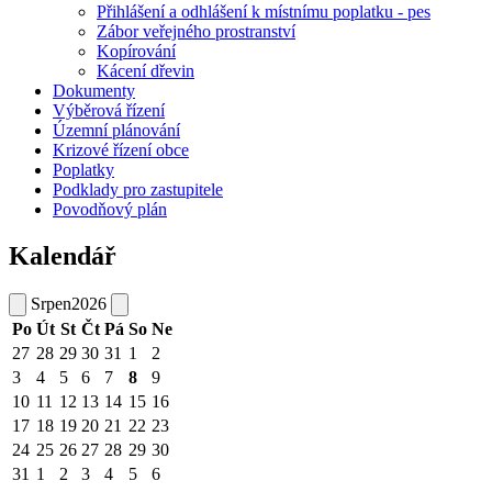
Přihlášení a odhlášení k místnímu poplatku - pes
Zábor veřejného prostranství
Kopírování
Kácení dřevin
Dokumenty
Výběrová řízení
Územní plánování
Krizové řízení obce
Poplatky
Podklady pro zastupitele
Povodňový plán
Kalendář
Srpen
2026
Po
Út
St
Čt
Pá
So
Ne
27
28
29
30
31
1
2
3
4
5
6
7
8
9
10
11
12
13
14
15
16
17
18
19
20
21
22
23
24
25
26
27
28
29
30
31
1
2
3
4
5
6