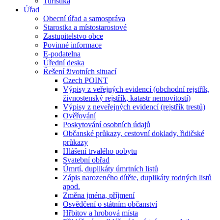
Turistika
Úřad
Obecní úřad a samospráva
Starostka a místostarostové
Zastupitelstvo obce
Povinné informace
E-podatelna
Úřední deska
Řešení životních situací
Czech POINT
Výpisy z veřejných evidencí (obchodní rejstřík,
živnostenský rejstřík, katastr nemovitostí)
Výpisy z neveřejných evidencí (rejstřík trestů)
Ověřování
Poskytování osobních údajů
Občanské průkazy, cestovní doklady, řidičské
průkazy
Hlášení trvalého pobytu
Svatební obřad
Úmrtí, duplikáty úmrtních listů
Zápis narozeného dítěte, duplikáty rodných listů
apod.
Změna jména, příjmení
Osvědčení o státním občanství
Hřbitov a hrobová místa