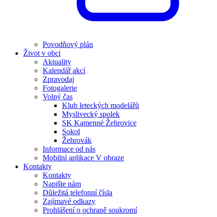
Povodňový plán
Život v obci
Aktuality
Kalendář akcí
Zpravodaj
Fotogalerie
Volný čas
Klub leteckých modelářů
Myslivecký spolek
SK Kamenné Žehrovice
Sokol
Žehrovák
Informace od nás
Mobilní aplikace V obraze
Kontakty
Kontakty
Napište nám
Důležitá telefonní čísla
Zajímavé odkazy
Prohlášení o ochraně soukromí