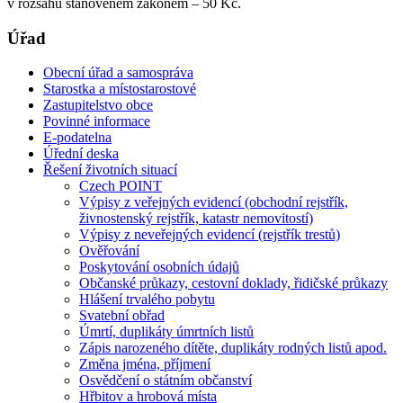
v rozsahu stanoveném zákonem – 50 Kč.
Úřad
Obecní úřad a samospráva
Starostka a místostarostové
Zastupitelstvo obce
Povinné informace
E-podatelna
Úřední deska
Řešení životních situací
Czech POINT
Výpisy z veřejných evidencí (obchodní rejstřík,
živnostenský rejstřík, katastr nemovitostí)
Výpisy z neveřejných evidencí (rejstřík trestů)
Ověřování
Poskytování osobních údajů
Občanské průkazy, cestovní doklady, řidičské průkazy
Hlášení trvalého pobytu
Svatební obřad
Úmrtí, duplikáty úmrtních listů
Zápis narozeného dítěte, duplikáty rodných listů apod.
Změna jména, příjmení
Osvědčení o státním občanství
Hřbitov a hrobová místa