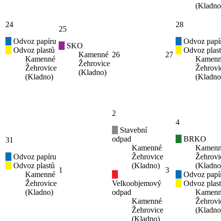
(Kladno
24
28
25
Odvoz papíru
Odvoz papí
SKO
Odvoz plastů
Odvoz plas
Kamenné
26
27
Kamenné
Kamen
Žehrovice
Žehrovice
Žehrovi
(Kladno)
(Kladno)
(Kladno
2
4
Stavební
odpad
BRKO
31
Kamenné
Kamen
Odvoz papíru
Žehrovice
Žehrovi
Odvoz plastů
(Kladno)
(Kladno
1
3
Kamenné
Odvoz papí
Žehrovice
Velkoobjemový
Odvoz plas
(Kladno)
odpad
Kamen
Kamenné
Žehrovi
Žehrovice
(Kladno
(Kladno)