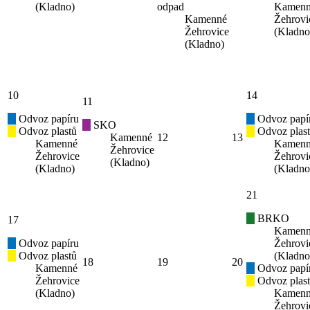
(Kladno)
odpad
Kamen
Kamenné
Žehrovi
Žehrovice
(Kladno
(Kladno)
10
14
11
Odvoz papíru
Odvoz papí
SKO
Odvoz plastů
Odvoz plas
Kamenné
12
13
Kamenné
Kamen
Žehrovice
Žehrovice
Žehrovi
(Kladno)
(Kladno)
(Kladno
21
BRKO
17
Kamen
Odvoz papíru
Žehrovi
Odvoz plastů
(Kladno
18
19
20
Kamenné
Odvoz papí
Žehrovice
Odvoz plas
(Kladno)
Kamen
Žehrovi