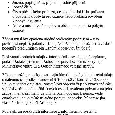
Jméno, popř. jména, příjmení, rodné příjmení
Rodné číslo
Číslo občanského průkazu, cestovního dokladu, průkazu
o povolení k pobytu pro cizince nebo průkazu povolení
k pobytu azylanta
Adresa místa trvalého pobytu občana nebo místa pobytu
cizince
Žádost musí být opatřena úředně ověřeným podpisem – tato
povinnost neplatí, pokud žadatel předloží doklad totožnosti a žádost
podepíše před úřadem příslušným k poskytování údajů.
Poskytnutí osobních údajů z informačního systému je bezplatné,
podá-li žadatel písemnou žádost ke správci systému, kterým je
Ministerstvo vnitra ČR, Odbor informace veřejné správy.
Zákon umožňuje poskytovat majitelům domů a bytů konkrétní údaje
o nájemnících podle ustanovení § 10 odst.8 zákona čís. 133/2000
Sb., o evidenci obyvatel, vlastníkovi objektu či jeho vymezené části
se hlásí změna počtu přihlášených osob k trvalému pobytu a na jeho
žádost jména, příjmení, datum narození občana, k němuž vede
ohlašovna údaj o místě trvalého pobytu, odpovídající adrese jím
vlastněného objektu či části objektu.
Poplatek: za poskytnutí informace z informačního systému