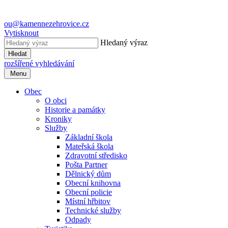
ou@kamennezehrovice.cz
Vytisknout
Hledaný výraz
Hledat
rozšířené vyhledávání
Menu
Obec
O obci
Historie a památky
Kroniky
Služby
Základní škola
Mateřská škola
Zdravotní středisko
Pošta Partner
Dělnický dům
Obecní knihovna
Obecní policie
Místní hřbitov
Technické služby
Odpady