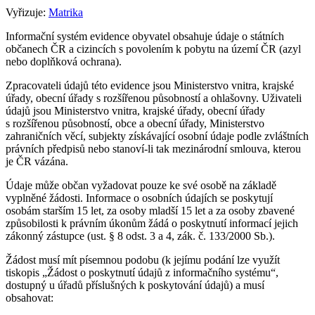
Vyřizuje:
Matrika
Informační systém evidence obyvatel obsahuje údaje o státních
občanech ČR a cizincích s povolením k pobytu na území ČR (azyl
nebo doplňková ochrana).
Zpracovateli údajů této evidence jsou Ministerstvo vnitra, krajské
úřady, obecní úřady s rozšířenou působností a ohlašovny. Uživateli
údajů jsou Ministerstvo vnitra, krajské úřady, obecní úřady
s rozšířenou působností, obce a obecní úřady, Ministerstvo
zahraničních věcí, subjekty získávající osobní údaje podle zvláštních
právních předpisů nebo stanoví-li tak mezinárodní smlouva, kterou
je ČR vázána.
Údaje může občan vyžadovat pouze ke své osobě na základě
vyplněné žádosti. Informace o osobních údajích se poskytují
osobám starším 15 let, za osoby mladší 15 let a za osoby zbavené
způsobilosti k právním úkonům žádá o poskytnutí informací jejich
zákonný zástupce (ust. § 8 odst. 3 a 4, zák. č. 133/2000 Sb.).
Žádost musí mít písemnou podobu (k jejímu podání lze využít
tiskopis „Žádost o poskytnutí údajů z informačního systému“,
dostupný u úřadů příslušných k poskytování údajů) a musí
obsahovat: