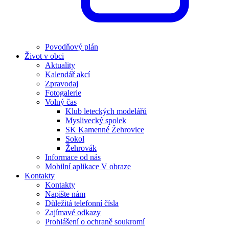
Povodňový plán
Život v obci
Aktuality
Kalendář akcí
Zpravodaj
Fotogalerie
Volný čas
Klub leteckých modelářů
Myslivecký spolek
SK Kamenné Žehrovice
Sokol
Žehrovák
Informace od nás
Mobilní aplikace V obraze
Kontakty
Kontakty
Napište nám
Důležitá telefonní čísla
Zajímavé odkazy
Prohlášení o ochraně soukromí