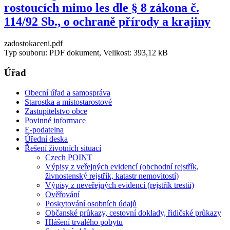
rostoucích mimo les dle § 8 zákona č.
114/92 Sb., o ochraně přírody a krajiny
zadostokaceni.pdf
Typ souboru: PDF dokument, Velikost: 393,12 kB
Úřad
Obecní úřad a samospráva
Starostka a místostarostové
Zastupitelstvo obce
Povinné informace
E-podatelna
Úřední deska
Řešení životních situací
Czech POINT
Výpisy z veřejných evidencí (obchodní rejstřík,
živnostenský rejstřík, katastr nemovitostí)
Výpisy z neveřejných evidencí (rejstřík trestů)
Ověřování
Poskytování osobních údajů
Občanské průkazy, cestovní doklady, řidičské průkazy
Hlášení trvalého pobytu