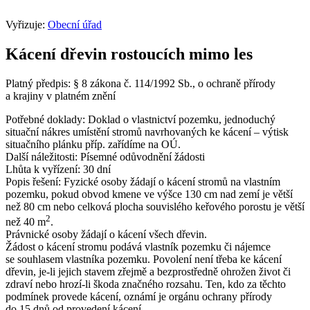
Vyřizuje:
Obecní úřad
Kácení dřevin rostoucích mimo les
Platný předpis: § 8 zákona č. 114/1992 Sb., o ochraně přírody
a krajiny v platném znění
Potřebné doklady: Doklad o vlastnictví pozemku, jednoduchý
situační nákres umístění stromů navrhovaných ke kácení – výtisk
situačního plánku příp. zařídíme na OÚ.
Další náležitosti: Písemné odůvodnění žádosti
Lhůta k vyřízení: 30 dní
Popis řešení: Fyzické osoby žádají o kácení stromů na vlastním
pozemku, pokud obvod kmene ve výšce 130 cm nad zemí je větší
než 80 cm nebo celková plocha souvislého keřového porostu je větší
2
než 40 m
.
Právnické osoby žádají o kácení všech dřevin.
Žádost o kácení stromu podává vlastník pozemku či nájemce
se souhlasem vlastníka pozemku. Povolení není třeba ke kácení
dřevin, je-li jejich stavem zřejmě a bezprostředně ohrožen život či
zdraví nebo hrozí-li škoda značného rozsahu. Ten, kdo za těchto
podmínek provede kácení, oznámí je orgánu ochrany přírody
do 15 dnů od provedení kácení.