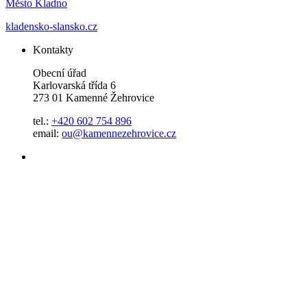
Město Kladno
kladensko-slansko.cz
Kontakty
Obecní úřad
Karlovarská třída 6
273 01 Kamenné Žehrovice
tel.:
+420 602 754 896
email:
ou@kamennezehrovice.cz