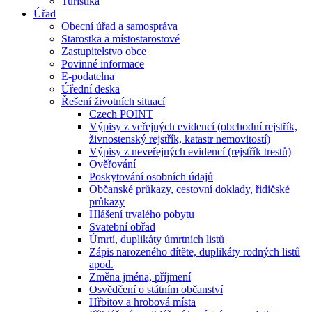
Turistika
Úřad
Obecní úřad a samospráva
Starostka a místostarostové
Zastupitelstvo obce
Povinné informace
E-podatelna
Úřední deska
Řešení životních situací
Czech POINT
Výpisy z veřejných evidencí (obchodní rejstřík,
živnostenský rejstřík, katastr nemovitostí)
Výpisy z neveřejných evidencí (rejstřík trestů)
Ověřování
Poskytování osobních údajů
Občanské průkazy, cestovní doklady, řidičské
průkazy
Hlášení trvalého pobytu
Svatební obřad
Úmrtí, duplikáty úmrtních listů
Zápis narozeného dítěte, duplikáty rodných listů
apod.
Změna jména, příjmení
Osvědčení o státním občanství
Hřbitov a hrobová místa