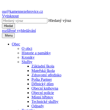
ou@kamennezehrovice.cz
Vytisknout
Hledaný výraz
Hledat
rozšířené vyhledávání
Menu
Obec
O obci
Historie a památky
Kroniky
Služby
Základní škola
Mateřská škola
Zdravotní středisko
Pošta Partner
Dělnický dům
Obecní knihovna
Obecní policie
Místní hřbitov
Technické služby
Odpady