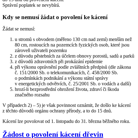
Správní poplatek se nevybírá.
Kdy se nemusí žádat o povolení ke kácení
Žádat se nemusí:
u stromů s obvodem (měřeno 130 cm nad zemí) menším než
80 cm, rostoucích na pozemcích fyzických osob, které jsou
zároveň uživateli pozemku
z důvodu pěstebních za účelem obnovy porostů, sadů a parků
z důvodů zdravotních při prokázání epidemie
při výkonu oprávnění podle zvláštních předpisů (dle zákona
č. 151/2000 Sb. o telekomunikacích, č. 458/2000 Sb.
o podmínkách podnikání a výkonu státní správy
v energetických odvětvích, č. 25/2001 Sb. o vodách a další)
hrozí-li bezprostřední ohrožení života, zdraví či škoda
značného rozsahu
V případech 2) – 5) je však povinnost oznámit, že došlo ke kácení
z těchto důvodů orgánu ochrany přírody, a to do 15 dnů.
Kácení lze povolovat od 1. listopadu do 31. března běžného roku.
Žádost o povolení kácení dřevin