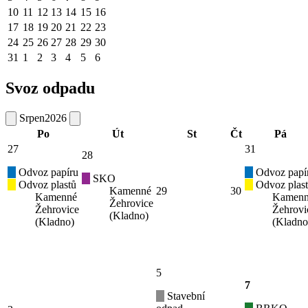
10
11
12
13
14
15
16
17
18
19
20
21
22
23
24
25
26
27
28
29
30
31
1
2
3
4
5
6
Svoz odpadu
Srpen
2026
Po
Út
St
Čt
Pá
27
31
28
Odvoz papíru
Odvoz papí
SKO
Odvoz plastů
Odvoz plas
Kamenné
29
30
Kamenné
Kamen
Žehrovice
Žehrovice
Žehrovi
(Kladno)
(Kladno)
(Kladno
5
7
Stavební