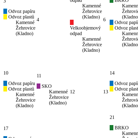
odpad
BRKO
3
Kamenné
Kamen
Odvoz papíru
Žehrovice
Žehrovi
Odvoz plastů
(Kladno)
(Kladno
4
6
Kamenné
Odvoz papí
Žehrovice
Velkoobjemový
Odvoz plas
(Kladno)
odpad
Kamen
Kamenné
Žehrovi
Žehrovice
(Kladno
(Kladno)
10
14
11
Odvoz papíru
Odvoz papí
SKO
Odvoz plastů
Odvoz plas
Kamenné
12
13
Kamenné
Kamen
Žehrovice
Žehrovice
Žehrovi
(Kladno)
(Kladno)
(Kladno
21
BRKO
17
Kamen