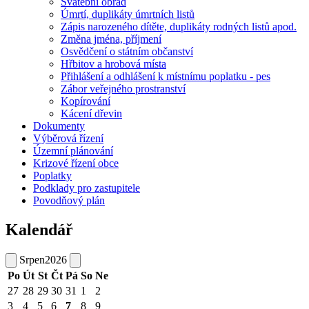
Svatební obřad
Úmrtí, duplikáty úmrtních listů
Zápis narozeného dítěte, duplikáty rodných listů apod.
Změna jména, příjmení
Osvědčení o státním občanství
Hřbitov a hrobová místa
Přihlášení a odhlášení k místnímu poplatku - pes
Zábor veřejného prostranství
Kopírování
Kácení dřevin
Dokumenty
Výběrová řízení
Územní plánování
Krizové řízení obce
Poplatky
Podklady pro zastupitele
Povodňový plán
Kalendář
Srpen
2026
Po
Út
St
Čt
Pá
So
Ne
27
28
29
30
31
1
2
3
4
5
6
7
8
9