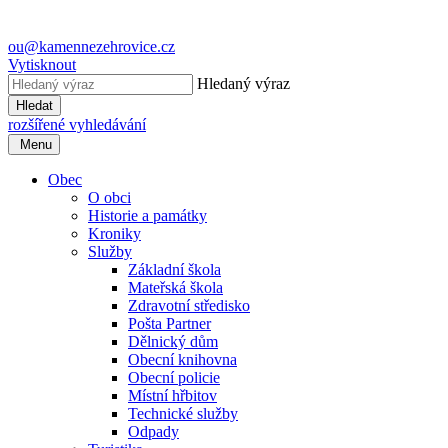
ou@kamennezehrovice.cz
Vytisknout
Hledaný výraz
Hledat
rozšířené vyhledávání
Menu
Obec
O obci
Historie a památky
Kroniky
Služby
Základní škola
Mateřská škola
Zdravotní středisko
Pošta Partner
Dělnický dům
Obecní knihovna
Obecní policie
Místní hřbitov
Technické služby
Odpady