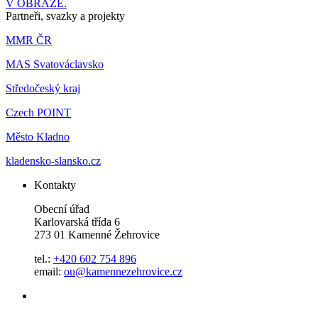
V OBRAZE.
Partneři, svazky a projekty
MMR ČR
MAS Svatováclavsko
Středočeský kraj
Czech POINT
Město Kladno
kladensko-slansko.cz
Kontakty
Obecní úřad
Karlovarská třída 6
273 01 Kamenné Žehrovice
tel.:
+420 602 754 896
email:
ou@kamennezehrovice.cz