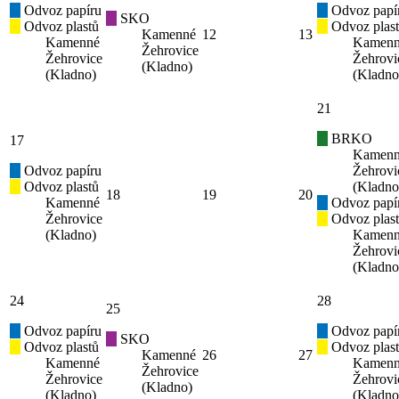
Odvoz papíru
Odvoz papí
SKO
Odvoz plastů
Odvoz plas
Kamenné
12
13
Kamenné
Kamen
Žehrovice
Žehrovice
Žehrovi
(Kladno)
(Kladno)
(Kladno
21
BRKO
17
Kamen
Odvoz papíru
Žehrovi
Odvoz plastů
(Kladno
18
19
20
Kamenné
Odvoz papí
Žehrovice
Odvoz plas
(Kladno)
Kamen
Žehrovi
(Kladno
24
28
25
Odvoz papíru
Odvoz papí
SKO
Odvoz plastů
Odvoz plas
Kamenné
26
27
Kamenné
Kamen
Žehrovice
Žehrovice
Žehrovi
(Kladno)
(Kladno)
(Kladno