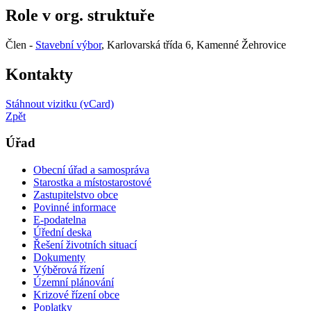
Role v org. struktuře
Člen -
Stavební výbor
, Karlovarská třída 6, Kamenné Žehrovice
Kontakty
Stáhnout vizitku (vCard)
Zpět
Úřad
Obecní úřad a samospráva
Starostka a místostarostové
Zastupitelstvo obce
Povinné informace
E-podatelna
Úřední deska
Řešení životních situací
Dokumenty
Výběrová řízení
Územní plánování
Krizové řízení obce
Poplatky