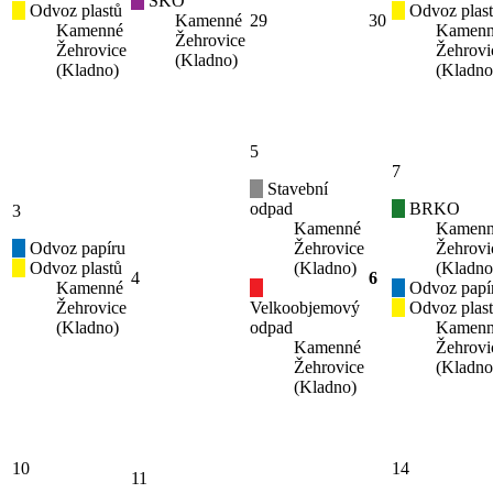
SKO
Odvoz plastů
Odvoz plas
Kamenné
29
30
Kamenné
Kamen
Žehrovice
Žehrovice
Žehrovi
(Kladno)
(Kladno)
(Kladno
5
7
Stavební
odpad
BRKO
3
Kamenné
Kamen
Odvoz papíru
Žehrovice
Žehrovi
Odvoz plastů
(Kladno)
(Kladno
4
6
Kamenné
Odvoz papí
Žehrovice
Velkoobjemový
Odvoz plas
(Kladno)
odpad
Kamen
Kamenné
Žehrovi
Žehrovice
(Kladno
(Kladno)
10
14
11