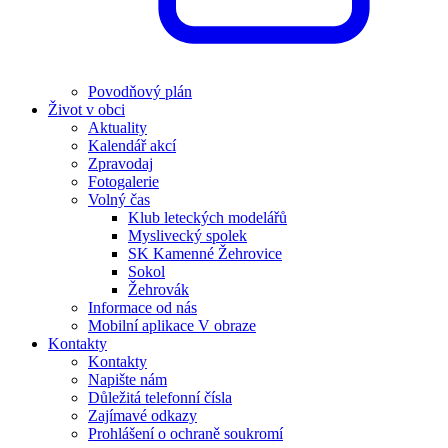
Povodňový plán
Život v obci
Aktuality
Kalendář akcí
Zpravodaj
Fotogalerie
Volný čas
Klub leteckých modelářů
Myslivecký spolek
SK Kamenné Žehrovice
Sokol
Žehrovák
Informace od nás
Mobilní aplikace V obraze
Kontakty
Kontakty
Napište nám
Důležitá telefonní čísla
Zajímavé odkazy
Prohlášení o ochraně soukromí