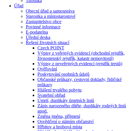
Turistika
Úřad
Obecní úřad a samospráva
Starostka a místostarostové
Zastupitelstvo obce
Povinné informace
E-podatelna
Úřední deska
Řešení životních situací
Czech POINT
Výpisy z veřejných evidencí (obchodní rejstřík,
živnostenský rejstřík, katastr nemovitostí)
Výpisy z neveřejných evidencí (rejstřík trestů)
Ověřování
Poskytování osobních údajů
Občanské průkazy, cestovní doklady, řidičské
průkazy
Hlášení trvalého pobytu
Svatební obřad
Úmrtí, duplikáty úmrtních listů
Zápis narozeného dítěte, duplikáty rodných listů
apod.
Změna jména, příjmení
Osvědčení o státním občanství
Hřbitov a hrobová místa