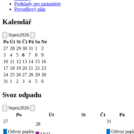
Podklady pro zastupitele
Povodňový plán
Kalendář
Srpen
2026
Po
Út
St
Čt
Pá
So
Ne
27
28
29
30
31
1
2
3
4
5
6
7
8
9
10
11
12
13
14
15
16
17
18
19
20
21
22
23
24
25
26
27
28
29
30
31
1
2
3
4
5
6
Svoz odpadu
Srpen
2026
Po
Út
St
Čt
Pá
27
31
28
Odvoz papíru
Odvoz papí