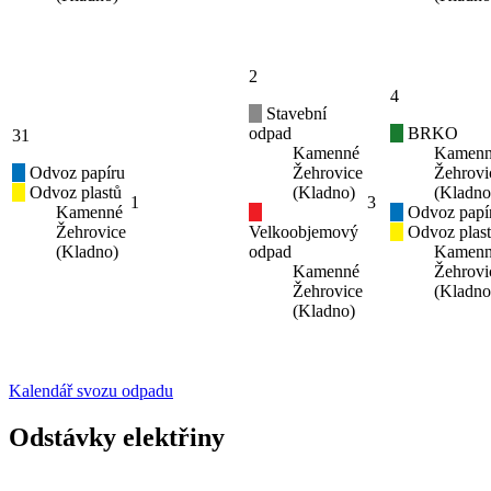
2
4
Stavební
odpad
BRKO
31
Kamenné
Kamen
Odvoz papíru
Žehrovice
Žehrovi
Odvoz plastů
(Kladno)
(Kladno
1
3
Kamenné
Odvoz papí
Žehrovice
Velkoobjemový
Odvoz plas
(Kladno)
odpad
Kamen
Kamenné
Žehrovi
Žehrovice
(Kladno
(Kladno)
Kalendář svozu odpadu
Odstávky elektřiny