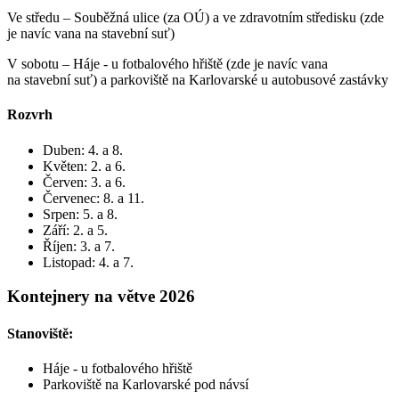
Ve středu – Souběžná ulice (za OÚ) a ve zdravotním středisku (zde
je navíc vana na stavební suť)
V sobotu – Háje - u fotbalového hřiště (zde je navíc vana
na stavební suť) a parkoviště na Karlovarské u autobusové zastávky
Rozvrh
Duben: 4. a 8.
Květen: 2. a 6.
Červen: 3. a 6.
Červenec: 8. a 11.
Srpen: 5. a 8.
Září: 2. a 5.
Říjen: 3. a 7.
Listopad: 4. a 7.
Kontejnery na větve 2026
Stanoviště:
Háje - u fotbalového hřiště
Parkoviště na Karlovarské pod návsí