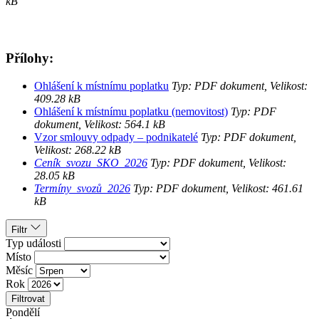
kB
Přílohy:
Ohlášení k místnímu poplatku
Typ: PDF dokument, Velikost:
409.28 kB
Ohlášení k místnímu poplatku (nemovitost)
Typ: PDF
dokument, Velikost: 564.1 kB
Vzor smlouvy odpady – podnikatelé
Typ: PDF dokument,
Velikost: 268.22 kB
Ceník_svozu_SKO_2026
Typ: PDF dokument, Velikost:
28.05 kB
Termíny_svozů_2026
Typ: PDF dokument, Velikost: 461.61
kB
Filtr
Typ události
Místo
Měsíc
Rok
Filtrovat
Pondělí