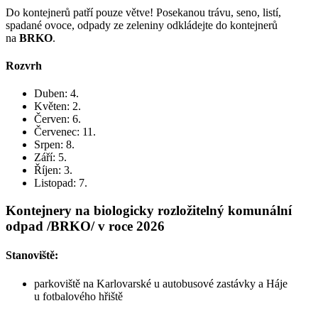
Do kontejnerů patří pouze větve! Posekanou trávu, seno, listí,
spadané ovoce, odpady ze zeleniny odkládejte do kontejnerů
na
BRKO
.
Rozvrh
Duben: 4.
Květen: 2.
Červen: 6.
Červenec: 11.
Srpen: 8.
Září: 5.
Říjen: 3.
Listopad: 7.
Kontejnery na biologicky rozložitelný komunální
odpad /BRKO/ v roce 2026
Stanoviště:
parkoviště na Karlovarské u autobusové zastávky a Háje
u fotbalového hřiště