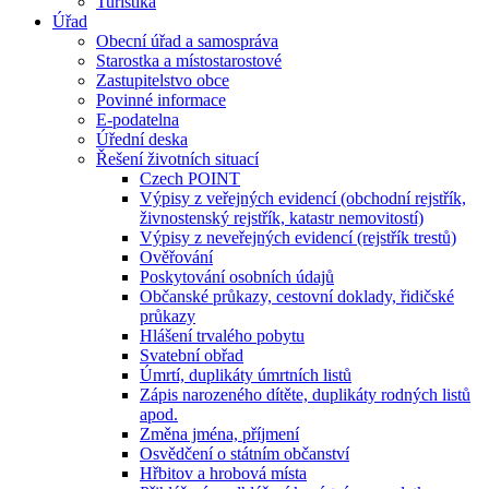
Turistika
Úřad
Obecní úřad a samospráva
Starostka a místostarostové
Zastupitelstvo obce
Povinné informace
E-podatelna
Úřední deska
Řešení životních situací
Czech POINT
Výpisy z veřejných evidencí (obchodní rejstřík,
živnostenský rejstřík, katastr nemovitostí)
Výpisy z neveřejných evidencí (rejstřík trestů)
Ověřování
Poskytování osobních údajů
Občanské průkazy, cestovní doklady, řidičské
průkazy
Hlášení trvalého pobytu
Svatební obřad
Úmrtí, duplikáty úmrtních listů
Zápis narozeného dítěte, duplikáty rodných listů
apod.
Změna jména, příjmení
Osvědčení o státním občanství
Hřbitov a hrobová místa