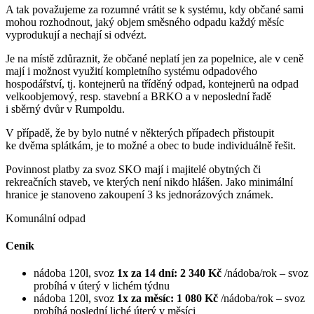
A tak považujeme za rozumné vrátit se k systému, kdy občané sami
mohou rozhodnout, jaký objem směsného odpadu každý měsíc
vyprodukují a nechají si odvézt.
Je na místě zdůraznit, že občané neplatí jen za popelnice, ale v ceně
mají i možnost využití kompletního systému odpadového
hospodářství, tj. kontejnerů na tříděný odpad, kontejnerů na odpad
velkoobjemový, resp. stavební a BRKO a v neposlední řadě
i sběrný dvůr v Rumpoldu.
V případě, že by bylo nutné v některých případech přistoupit
ke dvěma splátkám, je to možné a obec to bude individuálně řešit.
Povinnost platby za svoz SKO mají i majitelé obytných či
rekreačních staveb, ve kterých není nikdo hlášen. Jako minimální
hranice je stanoveno zakoupení 3 ks jednorázových známek.
Komunální odpad
Ceník
nádoba 120l, svoz
1x za 14 dní: 2 340 Kč
/nádoba/rok – svoz
probíhá v úterý v lichém týdnu
nádoba 120l, svoz
1x za měsíc: 1 080 Kč
/nádoba/rok – svoz
probíhá poslední liché úterý v měsíci