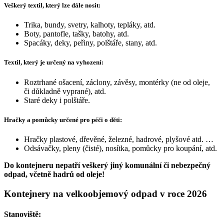
Veškerý textil, který lze dále nosit:
Trika, bundy, svetry, kalhoty, tepláky, atd.
Boty, pantofle, tašky, batohy, atd.
Spacáky, deky, peřiny, polštáře, stany, atd.
Textil, který je určený na vyhození:
Roztrhané ošacení, záclony, závěsy, montérky (ne od oleje,
či důkladně vyprané), atd.
Staré deky i polštáře.
Hračky a pomůcky určené pro péči o děti:
Hračky plastové, dřevěné, železné, hadrové, plyšové atd. …
Odsávačky, pleny (čisté), nosítka, pomůcky pro koupání, atd.
Do kontejneru nepatří veškerý jiný komunální či nebezpečný
odpad, včetně hadrů od oleje!
Kontejnery na velkoobjemový odpad v roce 2026
Stanoviště: