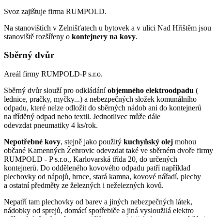
Svoz zajištuje firma RUMPOLD.
Na stanovištích v Zelnišťatech u bytovek a v ulici Nad Hřištěm jsou
stanoviště rozšířeny o
kontejnery na kovy
.
Sběrný dvůr
Areál firmy RUMPOLD-P s.r.o.
Sběrný dvůr slouží pro odkládání
objemného elektroodpadu
(
lednice, pračky, myčky...) a nebezpečných složek komunálního
odpadu, které nelze odložit do sběrných nádob ani do kontejnerů
na tříděný odpad nebo textil. Jednotlivec může dále
odevzdat pneumatiky 4 ks/rok.
Nepotřebné kovy
, stejně jako použitý
kuchyňský olej
mohou
občané Kamenných Žehrovic odevzdat také ve sběrném dvoře firmy
RUMPOLD - P s.r.o., Karlovarská třída 20, do určených
kontejnerů. Do odděleného kovového odpadu patří například
plechovky od nápojů, hrnce, stará kamna, kovové nářadí, plechy
a ostatní předměty ze železných i neželezných kovů.
Nepatří tam plechovky od barev a jiných nebezpečných látek,
nádobky od sprejů, domácí spotřebiče a jiná vysloužilá elektro