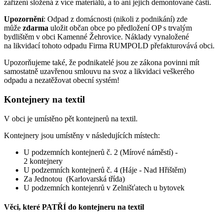
zařízení složená z více materiálů, a to ani jejich demontované části.
Upozornění
: Odpad z domácnosti (nikoli z podnikání) zde
může
zdarma
uložit občan obce po předložení OP s trvalým
bydlištěm v obci Kamenné Žehrovice. Náklady vynaložené
na likvidací tohoto odpadu Firma RUMPOLD přefakturovává obci.
Upozorňujeme také, že podnikatelé jsou ze zákona povinni mít
samostatně uzavřenou smlouvu na svoz a likvidaci veškerého
odpadu a nezatěžovat obecní systém!
Kontejnery na textil
V obci je umístěno pět kontejnerů na textil.
Kontejnery jsou umístěny v následujících místech:
U podzemních kontejnerů č. 2 (Mírové náměstí) -
2 kontejnery
U podzemních kontejnerů č. 4 (Háje - Nad Hřištěm)
Za Jednotou (Karlovarská třída)
U podzemních kontejenrů v Zelnišťatech u bytovek
Věci, které PATŘÍ do kontejneru na textil