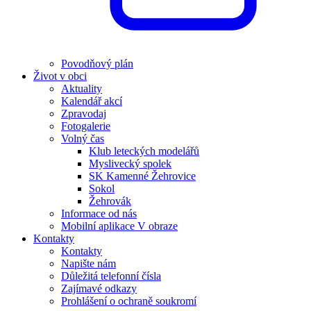
Povodňový plán
Život v obci
Aktuality
Kalendář akcí
Zpravodaj
Fotogalerie
Volný čas
Klub leteckých modelářů
Myslivecký spolek
SK Kamenné Žehrovice
Sokol
Žehrovák
Informace od nás
Mobilní aplikace V obraze
Kontakty
Kontakty
Napište nám
Důležitá telefonní čísla
Zajímavé odkazy
Prohlášení o ochraně soukromí