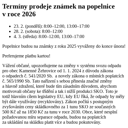
Termíny prodeje známek na popelnice
v roce 2026
23. 2. (pondělí): 8:00–12:00, 13:00–17:00
28. 2. (sobota): 8:00–12:00
4. 3. (středa): 8:00–12:00, 13:00–17:00
Popelnice budou na známky z roku 2025 vyváženy do konce února!
Preferujeme platbu kartou!
Vážení občané, upozorňujeme na změny v systému svozu odpadu
pro obec Kamenné Žehrovice od 1. 1. 2024 z důvodu zákona
o odpadech č. 541/2020 Sb. a novely zákona o místních poplatcích
č. 565/1990 Sb. Tato nařízení s sebou přinesla značné změny
a hlavně zdražení, které bude tím zásadním důvodem, abychom
motivovali občany ke třídění a tak i nižší produkci SKO. Toto je
totiž hlavním cílem legislativy EU, kdy EU říká, že odpady by měly
být dále využívány (recyklovány). Zákon počítá s postupným
zvyšováním ceny skládkovného za 1 tunu SKO ze současných
500 Kč až na 1850 Kč za tunu v roce 2030. Obce, které nesplní
požadovanou míru separace odpadu, budou na poplatcích
za ukládání na skládku platit více a budou pokutovány.