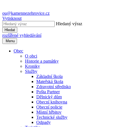
ou@kamennezehrovice.cz
Vytisknout
Hledaný výraz
Hledat
rozšířené vyhledávání
Menu
Obec
O obci
Historie a památky
Kroniky
Služby
Základní škola
Mateřská škola
Zdravotní středisko
Pošta Partner
Dělnický dům
Obecní knihovna
Obecní policie
Místní hřbitov
Technické služby
Odpady