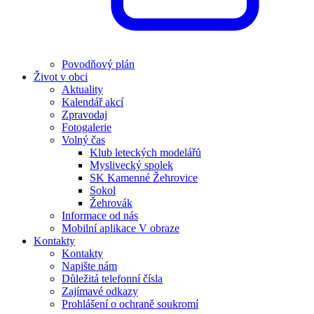
Povodňový plán
Život v obci
Aktuality
Kalendář akcí
Zpravodaj
Fotogalerie
Volný čas
Klub leteckých modelářů
Myslivecký spolek
SK Kamenné Žehrovice
Sokol
Žehrovák
Informace od nás
Mobilní aplikace V obraze
Kontakty
Kontakty
Napište nám
Důležitá telefonní čísla
Zajímavé odkazy
Prohlášení o ochraně soukromí