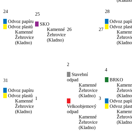
(Kladno
24
28
25
Odvoz papíru
Odvoz papí
SKO
Odvoz plastů
Odvoz plas
Kamenné
26
27
Kamenné
Kamen
Žehrovice
Žehrovice
Žehrovi
(Kladno)
(Kladno)
(Kladno
2
4
Stavební
odpad
BRKO
31
Kamenné
Kamen
Odvoz papíru
Žehrovice
Žehrovi
Odvoz plastů
(Kladno)
(Kladno
1
3
Kamenné
Odvoz papí
Žehrovice
Velkoobjemový
Odvoz plas
(Kladno)
odpad
Kamen
Kamenné
Žehrovi
Žehrovice
(Kladno
(Kladno)