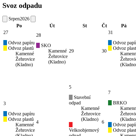
Svoz odpadu
Srpen
2026
Po
Út
St
Čt
Pá
27
31
28
Odvoz papíru
Odvoz papí
SKO
Odvoz plastů
Odvoz plas
Kamenné
29
30
Kamenné
Kamen
Žehrovice
Žehrovice
Žehrovi
(Kladno)
(Kladno)
(Kladno
5
7
Stavební
odpad
BRKO
3
Kamenné
Kamen
Odvoz papíru
Žehrovice
Žehrovi
Odvoz plastů
(Kladno)
(Kladno
4
6
Kamenné
Odvoz papí
Žehrovice
Velkoobjemový
Odvoz plas
(Kladno)
odpad
Kamen