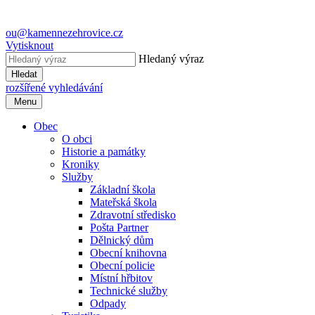
ou@kamennezehrovice.cz
Vytisknout
Hledaný výraz
Hledat
rozšířené vyhledávání
Menu
Obec
O obci
Historie a památky
Kroniky
Služby
Základní škola
Mateřská škola
Zdravotní středisko
Pošta Partner
Dělnický dům
Obecní knihovna
Obecní policie
Místní hřbitov
Technické služby
Odpady