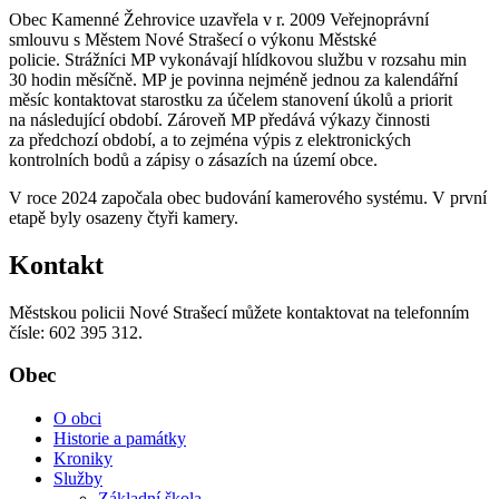
Obec Kamenné Žehrovice uzavřela v r. 2009 Veřejnoprávní
smlouvu s Městem Nové Strašecí o výkonu Městské
policie. Strážníci MP vykonávají hlídkovou službu v rozsahu min
30 hodin měsíčně. MP je povinna nejméně jednou za kalendářní
měsíc kontaktovat starostku za účelem stanovení úkolů a priorit
na následující období. Zároveň MP předává výkazy činnosti
za předchozí období, a to zejména výpis z elektronických
kontrolních bodů a zápisy o zásazích na území obce.
V roce 2024 započala obec budování kamerového systému. V první
etapě byly osazeny čtyři kamery.
Kontakt
Městskou policii Nové Strašecí můžete kontaktovat na telefonním
čísle: 602 395 312.
Obec
O obci
Historie a památky
Kroniky
Služby
Základní škola