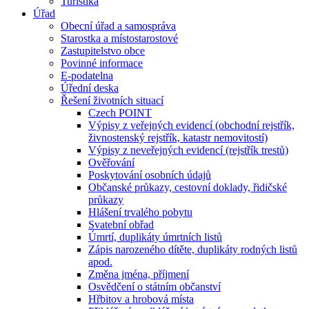
Turistika
Úřad
Obecní úřad a samospráva
Starostka a místostarostové
Zastupitelstvo obce
Povinné informace
E-podatelna
Úřední deska
Řešení životních situací
Czech POINT
Výpisy z veřejných evidencí (obchodní rejstřík,
živnostenský rejstřík, katastr nemovitostí)
Výpisy z neveřejných evidencí (rejstřík trestů)
Ověřování
Poskytování osobních údajů
Občanské průkazy, cestovní doklady, řidičské
průkazy
Hlášení trvalého pobytu
Svatební obřad
Úmrtí, duplikáty úmrtních listů
Zápis narozeného dítěte, duplikáty rodných listů
apod.
Změna jména, příjmení
Osvědčení o státním občanství
Hřbitov a hrobová místa